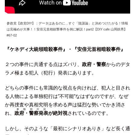
参政党【政党DIY】：データはあるのに…すぐ「陰謀論」と決めつけたがる！情報
は見極めが大事！！安倍元首相銃撃事件を例に解説！part2【DIY cafe 山岡鉄秀】
#67-02
『ケネディ大統領暗殺事件』・『安倍元首相暗殺事件』
２つの事件に共通する点はズバリ、
政府・警察
からのデタ
ラメ極まる犯人（犯行）発表にあります。
どちらの事件にも常識的な視点を向ければ、犯人と目され
る人物による単独犯行は”不可能”なはずなのですが、なぜ
か再捜査や真相究明を求める声は猛烈な勢いでかき消さ
単独犯行説
れ、
政府・警察発表
が絶対視
されているのです。
しかし、そのような「最初にシナリオありき」など長く通