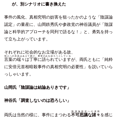
が、別シナリオに書き換えた
事件の風化、真相究明の妨害を狙ったかのような「陰謀論
認定」の量産に、山岡鉄秀氏や参政党の神谷議員が「陰謀
論と科学的アプローチを同列で語るな！」と、勇気を持っ
て立ち上がっています。
それぞれに社会的なお立場がある故、
犯人への言及はあえて避け、事実のみを語ろうとしている
言葉の端々は丁寧に語られています
が、両氏ともに「純粋
に安倍元首相暗殺事件の真相究明の必要性」を説いていら
っしゃいます。
山岡氏「陰謀論は結論ありきです」
神谷氏「調査しないのは恐ろしい」
陰謀論認定への道筋
両氏は当然の様に、事件にまつわる
不可思議な諸々
を感じ