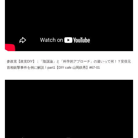
参政党【政党DIY】：「陰謀論」と「科学的アプローチ」の違いって何！？安倍元
首相銃撃事件を例に解説！part1【DIY cafe 山岡鉄秀】#67-01