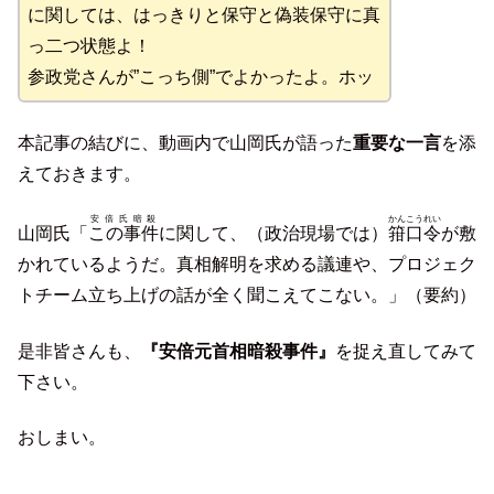
に関しては、はっきりと保守と偽装保守に真
っ二つ状態よ！
参政党さんが”こっち側”でよかったよ。ホッ
本記事の結びに、動画内で山岡氏が語った
重要な一言
を添
えておきます。
安倍氏暗殺
かんこうれい
山岡氏「
この事件
に関して、（政治現場では）
箝口令
が敷
かれているようだ。真相解明を求める議連や、プロジェク
トチーム立ち上げの話が全く聞こえてこない。」（要約）
是非皆さんも、
『安倍元首相暗殺事件』
を捉え直してみて
下さい。
おしまい。