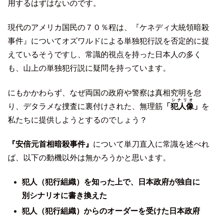
用するはずはないのです。
現代のアメリカ国民の７０％程は、『ケネディ大統領暗殺
事件』についてオズワルドによる単独犯行説を否定的に捉
えているそうですし、常識的視点を持った日本人の多く
も、山上の単独犯行説に疑問を持っています。
にもかかわらず、なぜ両国の政府や警察は真相究明を怠
シナリオ
り、デタラメな捜査に裏付けされた、無理筋
「
犯人像
」
を
私たちに提供しようとするのでしょう？
『安倍元首相暗殺事件』
について単刀直入に常識を述べれ
ば、以下の動機以外は無かろうかと思います。
犯人（犯行組織）を知った上で、日本政府が独自に
別シナリオに書き換えた
犯人（犯行組織）からのオーダーを受けた日本政府