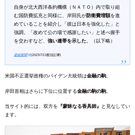
自身が北大西洋条約機構（ＮＡＴＯ）内で取り組
む国防費拡充と同様に、岸田氏が
防衛費増額
を進
めていることを紹介し「彼は日本を強化した」と
強調。「改めて公の場で感謝したい」と述べ握手
を交わすなど、
強い連帯を示した
。（以下略）
産経新聞
(2023/7/13配信記事)
米国不正選挙政権のバイデン大統領は
金融の駒
。
岸田首相はさらに下位に位置する
金融の駒の駒
。
当サイト的には、双方を
『蒙昧なる香具師』
と見なしてい
ます。