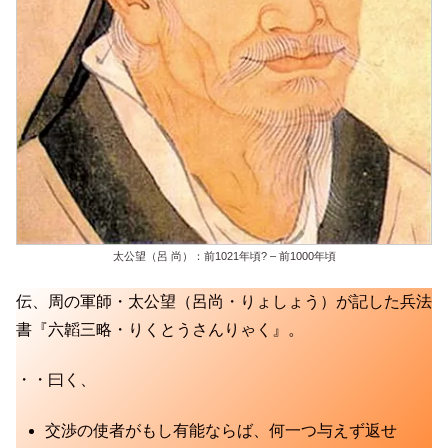
太公望（呂 尚）：前1021年頃? – 前1000年頃
伝、周の軍師・太公望（呂尚・りょしょう）が記した兵法
書『六韜三略・りくとうさんりゃく』。
・・曰く、
交渉の使者がもし有能ならば、何一つ与えず返せ