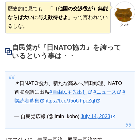
歴史的に見ても、
「（他国の交渉役が）無能
ならば大いに与え歓待せよ」
って言われてい
タヌキ
るしな。
自民党が『日NATO協力』を誇って
いるという事は・・
📌日NATO協力、新たな高みへ岸田総理、NATO
首脳会議に出席
#自由民主先出し
#ニュース
#
購読者募集
https://t.co/J5oUFpcZql
— 自民党広報 (@jimin_koho)
July 14, 2023
↑大マジメに、売国一直線、属国一直線です。