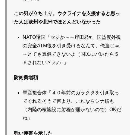
この男が立ち上り、ウクライナを支援すると思っ
た人は欧州や北米でほとんどいなかった
NATO諸国「マジか～～岸田君♥、国益度外視
の完全ATM役を引き受けるなんて、俺達じゃ
～とても真似できないよ（国民にバレたら５
６されない？
）」
ププ
防衛費増額
軍産複合体「４０年前のガラクタを引き取っ
てくれるそうで何より。これならシナ様も
（内陸の核施設に射程が届かないので）OKだ
ね」
強い連帯を示した