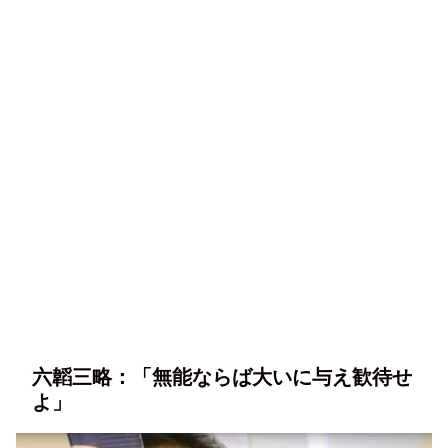
六韜三略：「無能ならば大いに与え歓待せ
よ」