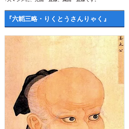
『六韜三略・りくとうさんりゃく』