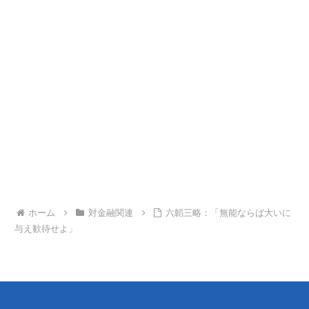
ホーム
対金融関連
六韜三略：「無能ならば大いに
与え歓待せよ」