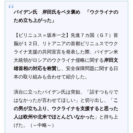
バイデン氏 岸田氏をベタ褒め 「ウクライナの
ため立ち上がった」
【ビリニュス＝坂本一之】先進７カ国（Ｇ７）首
脳が１２日、リトアニアの首都ビリニュスでウク
ライナ支援の共同宣言を発表した際、バイデン米
大統領がロシアのウクライナ侵略に関する
岸田文
雄首相の対応を称賛
し、安全保障問題に関する日
本の取り組みも合わせて紹介した。
演台に立ったバイデン氏は突如、「話すつもりで
はなかったが言わせてほしい」と切り出し、「
こ
の男が立ち上り、ウクライナを支援すると思った
人は欧州や北米でほとんどいなかった
」と持ち上
げた。（～中略～）