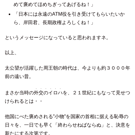
めて褒めてほめちぎってあげるね！」
「日本には永遠のATM役を引き受けてもらいたいか
ら、岸田君、長期政権よろしくね！」
というメッセージになっていると思われますネ。
以上、
太公望が活躍した周王朝の時代は、今よりも約３０００年
前の遠い昔。
・・・・・・
まさか当時の
外交のイロハ
を、２１世紀にもなって見せつ
けられるとは・・
他国にべた褒めされる”小物”を国家の首相に据える恥辱の
日々を、一日でも早く「終わらせねばならぬ」と、決意を
新たにする次第です。