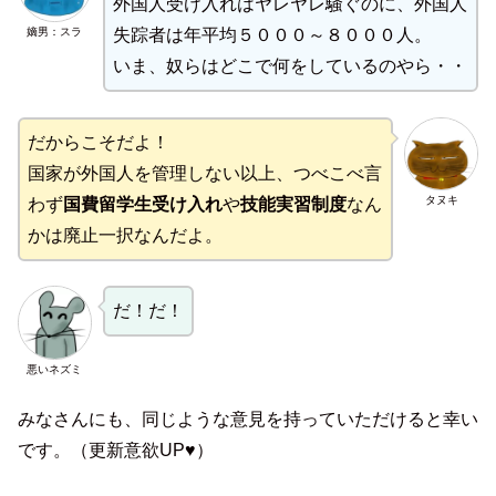
外国人受け入れはヤレヤレ騒ぐのに、外国人
嫡男：スラ
失踪者は年平均５０００～８０００人。
いま、奴らはどこで何をしているのやら・・
だからこそだよ！
国家が外国人を管理しない以上、つべこべ言
タヌキ
わず
国費留学生受け入れ
や
技能実習制度
なん
かは廃止一択なんだよ。
だ！だ！
悪いネズミ
みなさんにも、同じような意見を持っていただけると幸い
です。（更新意欲UP♥）