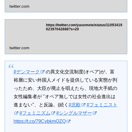
twitter.com
https://twitter.com/yasemete/status/11093419
02397042688?s=20
twitter.com
#デンマーク
の異文化交流制度(オペア)が、富
裕層に安い外国人メイドを提供している実態が判
ったため、大臣が廃止を唱えたら、現地大手紙の
女性編集者が "オペア無しでは女性の社会進出は
進まない"、と反論。(続く
#北欧
#フェミニスト
#フェミニズム
#シングルマザー
https://t.co/79CvbkmQZQ