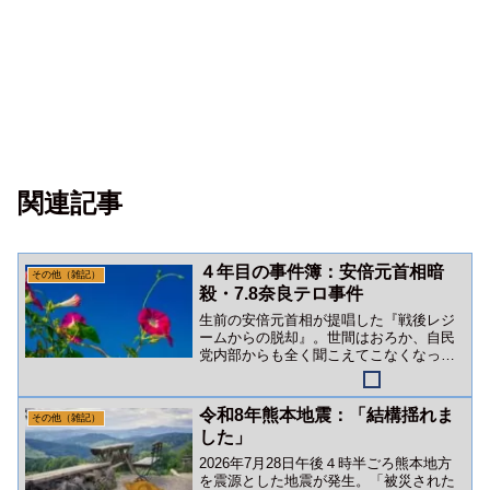
関連記事
４年目の事件簿：安倍元首相暗
その他（雑記）
殺・7.8奈良テロ事件
生前の安倍元首相が提唱した『戦後レジ
ームからの脱却』。世間はおろか、自民
党内部からも全く聞こえてこなくなって
います。暗殺から４年。日本は高市政権
下で加速度的に属国固定化されようとし
ています。
令和8年熊本地震：「結構揺れま
その他（雑記）
した」
2026年7月28日午後４時半ごろ熊本地方
を震源とした地震が発生。「被災された