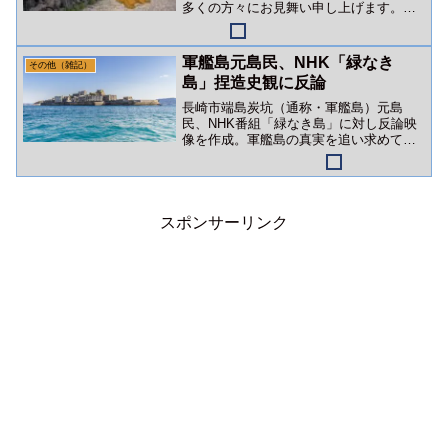
多くの方々にお見舞い申し上げます。」
幸い、タヌキ一家には被害はありません
でした。
軍艦島元島民、NHK「緑なき
その他（雑記）
島」捏造史観に反論
長崎市端島炭坑（通称・軍艦島）元島
民、NHK番組「緑なき島」に対し反論映
像を作成。軍艦島の真実を追い求めて～
報道の噓と戦い続ける元島民たち～
スポンサーリンク