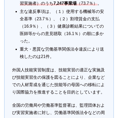
習実施者）のうち
7,247事業場
（73.7％）
。
主な違反事項は、（１）使用する機械等の安
全基準（23.7％）、（２）割増賃金の支払
（16.9％）、（３）健康診断結果についての
医師等からの意見聴取（16.1％）の順に多か
った。
重大・悪質な労働基準関係法令違反により送
検したのは21件。
外国人技能実習制度は、技能実習の適正な実施及
び技能実習生の保護を図ることにより、企業など
での人材育成を通じた技能等の母国への移転によ
り国際協力を推進することを目的としています。
全国の労働局や労働基準監督署は、監理団体およ
び実習実施者に対し、労働基準関係法令などの周