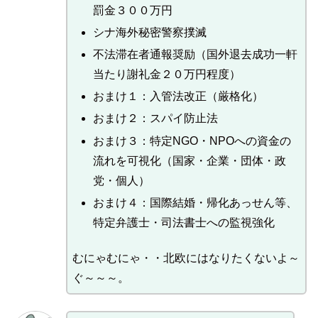
罰金３００万円
シナ海外秘密警察撲滅
不法滞在者通報奨励（国外退去成功一軒
当たり謝礼金２０万円程度）
おまけ１：入管法改正（厳格化）
おまけ２：スパイ防止法
おまけ３：特定NGO・NPOへの資金の
流れを可視化（国家・企業・団体・政
党・個人）
おまけ４：国際結婚・帰化あっせん等、
特定弁護士・司法書士への監視強化
むにゃむにゃ・・北欧にはなりたくないよ～
ぐ～～～。