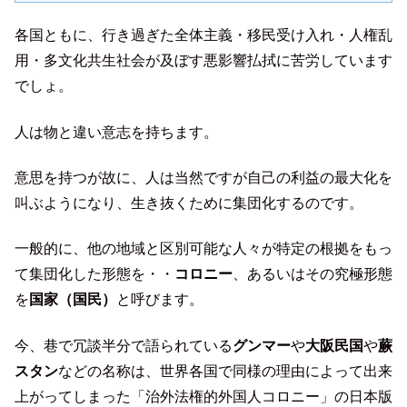
各国ともに、行き過ぎた全体主義・移民受け入れ・人権乱
用・多文化共生社会が及ぼす悪影響払拭に苦労しています
でしょ。
人は物と違い意志を持ちます。
意思を持つが故に、人は当然ですが自己の利益の最大化を
叫ぶようになり、生き抜くために集団化するのです。
一般的に、他の地域と区別可能な人々が特定の根拠をもっ
て集団化した形態を・・
コロニー
、あるいはその究極形態
を
国家（国民）
と呼びます。
今、巷で冗談半分で語られている
グンマー
や
大阪民国
や
蕨
スタン
などの名称は、世界各国で同様の理由によって出来
上がってしまった「治外法権的外国人コロニー」の日本版