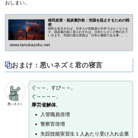
おしまい。
移民政策・脱炭素詐欺：売国を阻止するための戦
術
移民を拡大すれば、日本人が多数派の日本ではなくなりま
す。脱炭素詐欺に肩入れすれば、日本からゼニが奪われて
いきます。売国の最大原因は「日本が属国である事」。こ
こを共通認識に出来れば、売国政策に対する様々な反撃が
可能となりますね！
www.tanukazoku.net
おまけ：悪いネズミ君の寝言
ぐ～～、すぴ～～。
ぐ～～～～。
悪いネズミ
厚労省解体
。
入管職員倍増
警察官倍増
失踪技能実習生１人あたり受け入れ企業