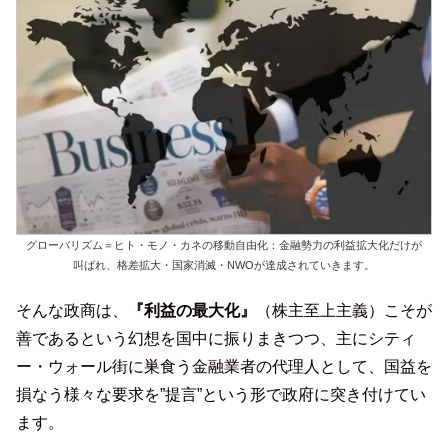
グローバリズム＝ヒト・モノ・カネの移動自由化：金融勢力の利益拡大化だけが
叫ばれ、格差拡大・国家消滅・NWOが達成されていきます。
そんな政商は、
『利益の最大化』
（株主至上主義）こそが
善であるという幻想を国中に振りまきつつ、主にシティ
ー・ウォール街に巣食う金融業者の代理人として、国益を
損なう様々な要求を”提言”という形で政府に突き付けてい
ます。