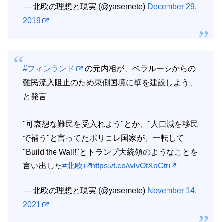
— 北欧の理想と現実 (@yasemete)
December 29,
2019
#フィンランド
の元内相が、ベラルーシからの
難民流入阻止のため東側国境に壁を建設しよう、
と発言
"可哀想な難民を受入れよう"とか、"人口減を移民
で補う"と言ってたポリコレ国家が、一転して
"Build the Wall!"とトランプ大統領のようなことを
言い出した
#北欧
https://t.co/wlvOtXoGtr
— 北欧の理想と現実 (@yasemete)
November 14,
2021