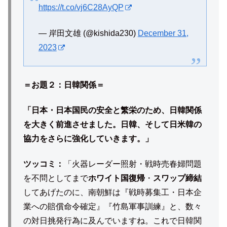
https://t.co/vj6C28AyQP
— 岸田文雄 (@kishida230)
December 31,
2023
＝お題２：日韓関係＝
「日本・日本国民の安全と繁栄のため、日韓関係
を大きく前進させました。日韓、そして日米韓の
協力をさらに強化していきます。」
ツッコミ：
「火器レーダー照射・戦時売春婦問題
を不問としてまで
ホワイト国復帰
・
スワップ締結
してあげたのに、南朝鮮は『戦時募集工・日本企
業への賠償命令確定』『竹島軍事訓練』と、数々
の対日挑発行為に及んでいますね。これで日韓関