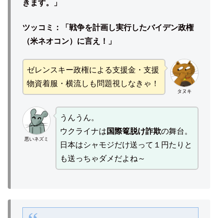
きます。」
ツッコミ：「戦争を計画し実行したバイデン政権
（米ネオコン）に言え！」
ゼレンスキー政権による支援金・支援
物資着服・横流しも問題視しなきゃ！
タヌキ
うんうん。
ウクライナは
国際篭脱け詐欺
の舞台。
悪いネズミ
日本はシャモジだけ送って１円たりと
も送っちゃダメだよね～