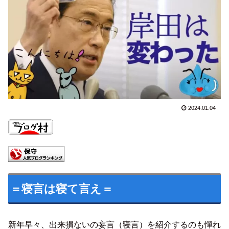
2024.01.04
＝寝言は寝て言え＝
新年早々、出来損ないの妄言（寝言）を紹介するのも憚れ