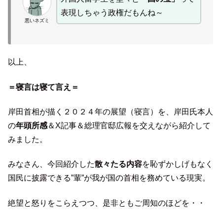
表現しちゃう政権だもんね～
悪いネズミ
以上、
＝寝言は寝て言え＝
岸田首相が描く２０２４年の展望（寝言）を、岸田氏本人
の
年頭所感
＆X記事＆総理官邸広報を交えながら紹介して
みました。
みなさん、今回紹介した
散々たる内容
を恥ずかしげもなく
国民に披露できる”輩”が我が国の首相を務めている現実。
絶望と怒りをこらえつつ、是非ともご周知のほどを・・