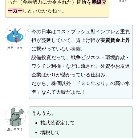
タヌキ
った（金融勢力に命令された）箇所を
赤線
マ
ーカー
しといたからね～。
今の日本はコストプッシュ型インフレと重負
担が蔓延していて、賃上げ幅が
実質賃金上昇
嫡男：スラ
に繋がっていない状態。
設備投資だって、戦争ビジネス・環境詐欺・
ワクチン利権・などに流され、外資やお友達
企業ばかりが儲かっている仕組み。
だから、株価以外「『３０年ぶり』の高い水
準」なんて大嘘だよね！
うんうん。
核武装否定して
悪いネズミ
増税して