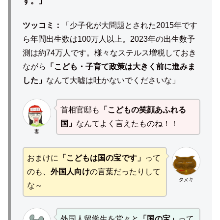
す。」
ツッコミ：
「少子化が大問題とされた2015年です
ら年間出生数は100万人以上。2023年の出生数予
測は約74万人です。様々なステルス増税しておき
ながら
「こども・子育て政策は大きく前に進みま
した」
なんて大嘘は吐かないでくださいな」
首相官邸も
「こどもの笑顔あふれる
国」
なんてよく言えたものね！！
妻
おまけに
「こどもは国の宝です」
って
のも、
外国人向け
の言葉だったりして
タヌキ
な～
外国人留学生を堂々と
「国の宝」
って