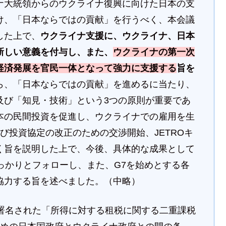
ナ大統領からのウクライナ復興に向けた日本の支
け、「日本ならではの貢献」を行うべく、本会議
した上で、
ウクライナ支援に、ウクライナ、日本
新しい意義を付与し、また、
ウクライナの第一次
経済発展を官民一体となって強力に支援する
旨を
ら、「日本ならではの貢献」を進めるに当たり、
及び「知見・技術」という3つの原則が重要であ
本の民間投資を促進し、ウクライナでの雇用を生
び投資協定の改正のための交渉開始、JETROキ
く旨を説明した上で、今後、具体的な成果として
っかりとフォローし、また、G7を始めとする各
協力する旨を述べました。（中略）
署名された「所得に対する租税に関する二重課税