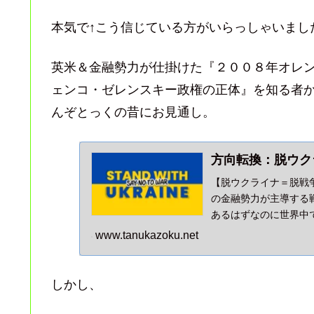
本気で↑こう信じている方がいらっしゃいました
英米＆金融勢力が仕掛けた『２００８年オレ
ェンコ・ゼレンスキー政権の正体』を知る者
んぞとっくの昔にお見通し。
方向転換：脱ウク
【脱ウクライナ＝脱戦
の金融勢力が主導する
あるはずなのに世界中
ようとしています。
www.tanukazoku.net
しかし、