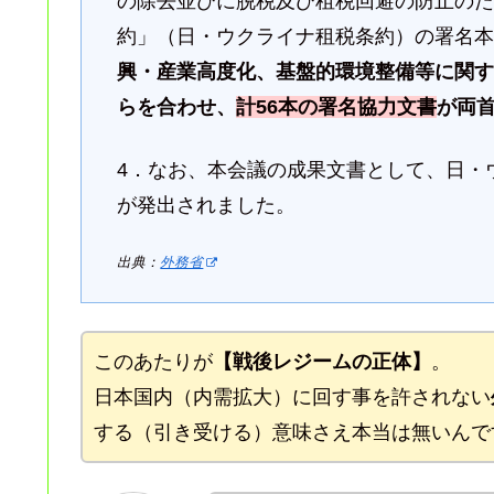
の除去並びに脱税及び租税回避の防止の
約」（日・ウクライナ租税条約）の署名
興・産業高度化、基盤的環境整備等に関
らを合わせ、
計56本の署名協力文書
が両
4．なお、本会議の成果文書として、日・
が発出されました。
出典：
外務省
このあたりが
【戦後レジームの正体】
。
日本国内（内需拡大）に回す事を許されない
する（引き受ける）意味さえ本当は無いんで