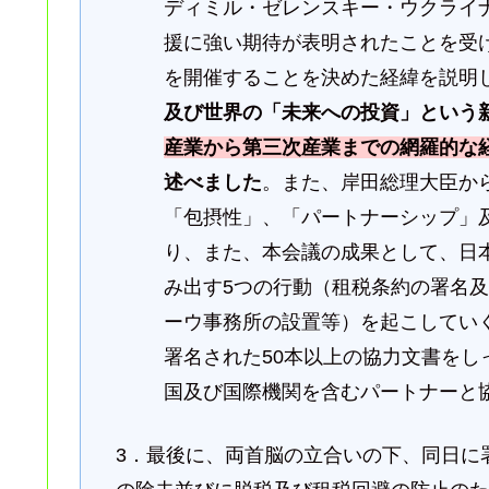
ディミル・ゼレンスキー・ウクライ
援に強い期待が表明されたことを受
を開催することを決めた経緯を説明
及び世界の「未来への投資」という
産業から第三次産業までの網羅的な
述べました
。また、岸田総理大臣か
「包摂性」、「パートナーシップ」
り、また、本会議の成果として、日
み出す5つの行動（租税条約の署名及
ーウ事務所の設置等）を起こしてい
署名された50本以上の協力文書をし
国及び国際機関を含むパートナーと
3．最後に、両首脳の立合いの下、同日に