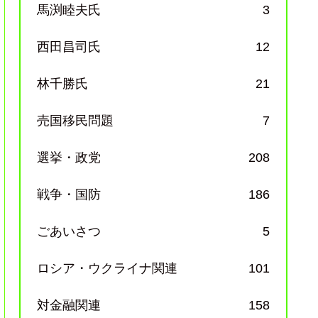
馬渕睦夫氏
3
西田昌司氏
12
林千勝氏
21
売国移民問題
7
選挙・政党
208
戦争・国防
186
ごあいさつ
5
ロシア・ウクライナ関連
101
対金融関連
158