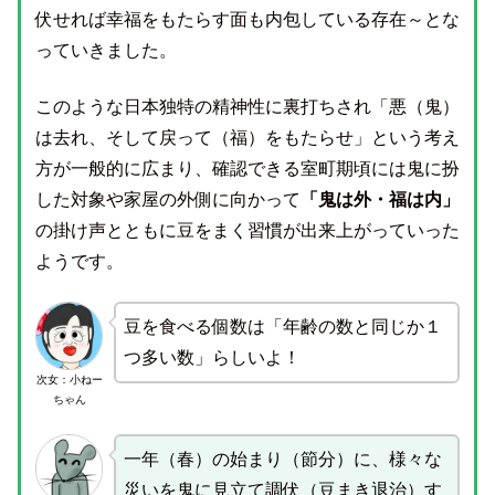
伏せれば幸福をもたらす面も内包している存在～とな
っていきました。
このような日本独特の精神性に裏打ちされ「悪（鬼）
は去れ、そして戻って（福）をもたらせ」という考え
方が一般的に広まり、確認できる室町期頃には鬼に扮
した対象や家屋の外側に向かって
「鬼は外・福は内」
の掛け声とともに豆をまく習慣が出来上がっていった
ようです。
豆を食べる個数は「年齢の数と同じか１
つ多い数」らしいよ！
次女：小ねー
ちゃん
一年（春）の始まり（節分）に、様々な
災いを鬼に見立て調伏（豆まき退治）す