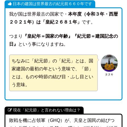
日本の建国は世界最古の紀元前６６０年です
我が国は世界最古の国家で・
本年度（令和３年・西暦
２０２１年）は「皇紀２６８１年」
です。
つまり
『皇紀年＝国家の年齢』『紀元節＝建国記念の
日』
という事になりますね。
ちなみに「紀元節」の「紀元」とは、国
家建国の最初の年という意味で、「節」
タヌキ
とは、ものや時節の結び目・ふし目とい
う意味。
現在「紀元節」と言われない理由は？
敗戦を機に占領軍（GHQ）が、天皇と国民の結びつ