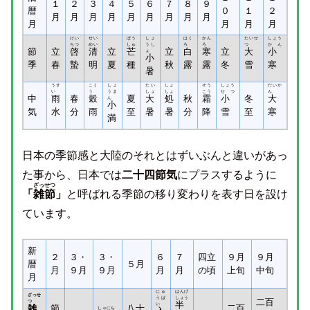
１
２
３
４
５
６
７
８
９
暦
０
１
２
月
月
月
月
月
月
月
月
月
月
月
月
月
けい
せい
ぼう
しょ
はく
かん
たいせ
しょう
ちつ
めい
しゅ
うし
ろ
ろ
つ
かん
節
立
啓
清
立
芒
立
白
寒
立
大
小
ょ
小
季
春
蟄
明
夏
種
秋
露
露
冬
雪
寒
暑
うす
こく
しょ
たい
しょ
そう
しょう
だいか
い
う
うま
しょ
しょ
こう
せつ
ん
中
雨
春
穀
夏
大
処
秋
霜
小
冬
大
ん
小
気
水
分
雨
至
暑
暑
分
降
雪
至
寒
満
日本の季節感と大陸のそれとはずいぶんと違いがあっ
た事から、日本では
二十四節気
にプラスするように
ざっせつ
「
雑節
」
と呼ばれる季節の移り変わりを表す日を設け
ています。
新
２
３・
３・
６
７
四立
９月
９月
暦
５月
月
９月
９月
月
月
の頃
上旬
中旬
月
にゅ
はんげ
ざっせ
うば
しょう
二百
つ
半
い
雑
節
八十
二百
しゃにち