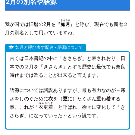
2月の別名や語源
きさらぎ
我が国では旧暦の2月を
『
如月
』
と呼び、現在でも新暦２
月の別名として用いていますね。
如月と呼び表す歴史・語源について
古くは日本書紀の中に「きさらぎ」と表されおり、日
本での２月を「きさらぎ」とする歴史は最低でも奈良
時代までは遡ることが出来ると言えます。
語源については諸説ありますが、最も有力なのが～寒
・
・
・
さをしのぐために
衣
を（
更
に）たくさん重ね
着
する
きぬさらぎ
事。これが「
衣更着
」と呼ばれ、徐々に変化して「き
さらぎ」になっていった～という説です。