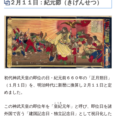
２月１１日：紀元節（きげんせつ）
初代神武天皇の即位の日・紀元前６６０年の「正月朔日」
（１月１日）を、明治時代に新暦に換算し２月１１日と定
めました。
こうき
この神武天皇の即位年を「
皇紀
元年」と呼び、即位日を諸
外国で言う「建国記念日・独立記念日」として祝日化した