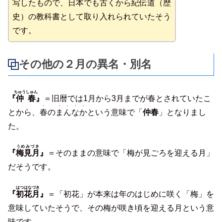
写したもので、日本でも古くから紀伝道（歴
史）の教科書として取り入れられていたそう
です。
その他の２月の異名・別名
ちゅうしゅん
『
仲春
』
＝旧暦では1月から3月までが春とされていたこ
・
・・・・
とから、
春
の
まんなか
という意味で「
仲春
」となりまし
た。
うめみづき
『
梅見月
』
＝そのままの意味で「梅が見ごろを迎える月」
だそうです。
はつはなづき
『
初花月
』
＝「初花」が本来は年のはじめに咲く「梅」を
意味していたそうで、その梅が咲き頃を迎える月という意
味です。