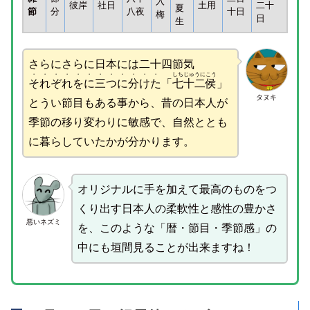
入
彼岸
社日
土用
二十
夏
節
分
八夜
十日
梅
日
生
さらにさらに日本には二十四節気
・・・・・・・・・・・・
しちじゅうにこう
それぞれをに三つに分けた
「
七十二侯
」
タヌキ
とうい節目もある事から、昔の日本人が
季節の移り変わりに敏感で、自然ととも
に暮らしていたかが分かります。
オリジナルに手を加えて最高のものをつ
くり出す日本人の柔軟性と感性の豊かさ
悪いネズミ
を、このような「暦・節目・季節感」の
中にも垣間見ることが出来ますね！