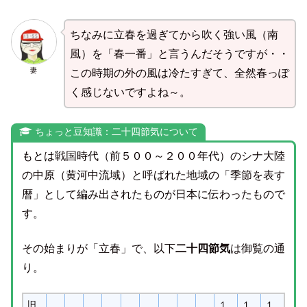
ちなみに立春を過ぎてから吹く強い風（南
風）を「春一番」と言うんだそうですが・・
妻
この時期の外の風は冷たすぎて、全然春っぽ
く感じないですよね～。
ちょっと豆知識：二十四節気について
もとは戦国時代（前５００～２００年代）のシナ大陸
の中原（黄河中流域）と呼ばれた地域の「季節を表す
暦」として編み出されたものが日本に伝わったもので
す。
その始まりが「立春」で、以下
二十四節気
は御覧の通
り。
旧
１
１
１