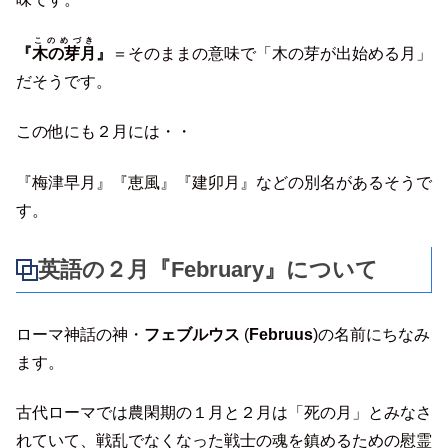
このめづき
『
木の芽月
』
＝そのままの意味で「木の芽が出始める月」
だそうです。
この他にも２月には・・
『梅津早月』『恵風』『建卯月』などの別名があるそうで
す。
英語の２月『
February
』について
ローマ神話の神・
フェブルウス
(
Februus
)の名前にちなみ
ます。
古代ローマでは農閑期の１月と２月は「死の月」とみなさ
れていて、戦乱でなくなった戦士の魂を鎮めるための慰霊