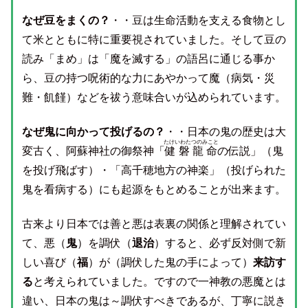
なぜ豆をまくの？
・・豆は生命活動を支える食物とし
て米とともに特に重要視されていました。そして豆の
読み「まめ」は「魔を滅する」の語呂に通じる事か
ら、豆の持つ呪術的な力にあやかって魔（病気・災
難・飢饉）などを祓う意味合いが込められています。
なぜ鬼に向かって投げるの？
・・日本の鬼の歴史は大
たけいわたつのみこと
変古く、阿蘇神社の御祭神「
健磐龍命
の伝説」（鬼
を投げ飛ばす）・「高千穂地方の神楽」（投げられた
鬼を看病する）にも起源をもとめることが出来ます。
古来より日本では善と悪は表裏の関係と理解されてい
て、悪（
鬼
）を調伏（
退治
）すると、必ず反対側で新
しい喜び（
福
）が（調伏した鬼の手によって）
来訪す
る
と考えられていました。ですので一神教の悪魔とは
違い、日本の鬼は～調伏すべきであるが、丁寧に説き