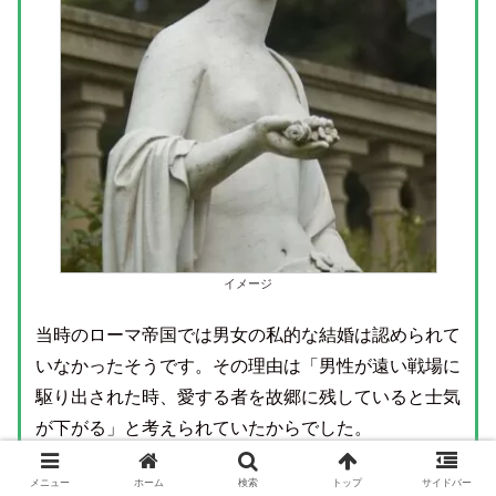
イメージ
当時のローマ帝国では男女の私的な結婚は認められて
いなかったそうです。その理由は「男性が遠い戦場に
駆り出された時、愛する者を故郷に残していると士気
が下がる」と考えられていたからでした。
ですので当時のローマの恋愛（結婚）は２月１４日の
メニュー
ホーム
検索
トップ
サイドバー