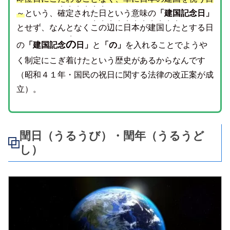
・・・・・・
～
という、
確定された日
という意味の
「建国記念日」
・・・・・・・・・・・
とせず、なんとなく
この辺に日本が建国した
とする日
・
の
の
「建国記念
日」
と
「の」
を入れることでようや
く制定にこぎ着けたという歴史があるからなんです
（昭和４１年・国民の祝日に関する法律の改正案が成
立）。
閏日（うるうび）・閏年（うるうど
し）