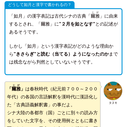
どうして如月と漢字で書かれるの？
じが
「如月」の漢字表記は古代シナの古典「
爾雅
」に由来
するとされ、「爾雅」に
”２月を如となす”
との記述が
あるそうです。
しかし「如月」という漢字表記がどのような理由か
ら
”きさらぎ”と読む（当てる）ようになったのか
まで
は残念ながら判然としていないそうです。
じが
「
爾雅
」
は春秋時代（紀元前７００～２００
年代）の各国の言語解釈を漢時代に漢語化し
タヌキ
た「古典語義解釈書」の事だよ。
シナ大陸の各都市（国）ごとに別々の読み方
をしていた文字を、その使用例とともに書き