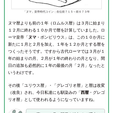
「ヌマ」皇帝時代コイン：在位前７１５～前６７３年
ヌマ暦よりも前の１年（ロムルス暦）は３月に始まり
１２月に終わる１０か月で暦を計算していました。ロ
ーマ皇帝「
ヌマ
・ポンピリウス」は、この１０か月に
新たに１月と２月を加え、１年を１２か月とする暦を
つくったそうです。ですから古代ローマでは３月が１
年の始まりの月、２月が１年の終わりの月となり、閏
日の追加も必然的に１年の最後の月「２月」なったと
いうわけです。
その後「ユリウス暦」・「グレゴリオ暦」と暦は改変
（改良）され、今日私達にも馴染みの「
西暦
・グレゴ
リオ暦」として使われるようになっていますね。