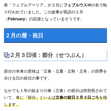
祭「フェブルアーリア」が２月に
フェブルウス
神の名で執
り行われていました。この故事が英語の２月
（
February
）の語源となっているそうです。
２月の暦・祝日
２月３日頃：節分（せつぶん）
節分の本来の意味は「立春・立夏・立秋・立冬」の四季を
・・・・
分ける日の
前日の事
です。
なかでも１年の始まりの春（立春）の節分は特別視されて
いて、
単に『節分』といえば
立春の前日２月３日ごろ
を指
します。