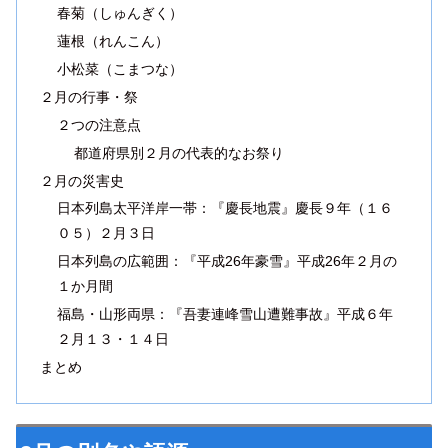
春菊（しゅんぎく）
蓮根（れんこん）
小松菜（こまつな）
２月の行事・祭
２つの注意点
都道府県別２月の代表的なお祭り
２月の災害史
日本列島太平洋岸一帯：『慶長地震』慶長９年（１６
０５）２月３日
日本列島の広範囲：『平成26年豪雪』平成26年２月の
１か月間
福島・山形両県：『吾妻連峰雪山遭難事故』平成６年
２月１３・１４日
まとめ