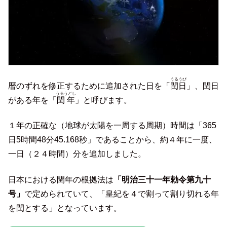
うるうび
暦のずれを修正するために追加された日を「
閏日
」、閏日
うるうどし
がある年を「
閏年
」と呼びます。
１年の正確な（地球が太陽を一周する周期）時間は「365
日5時間48分45.168秒」であることから、約４年に一度、
一日（２４時間）分を追加しました。
日本における閏年の根拠法は
「明治三十一年勅令第九十
号」
で定められていて、「皇紀を４で割って割り切れる年
を閏とする」となっています。