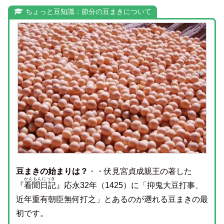
ちょっと豆知識：節分の豆まきについて
豆まきの始まりは？
・・伏見宮貞成親王の著した
かんもんにっき
『
看聞日記
』応永32年（1425）に「抑鬼大豆打事、
近年重有朝臣無何打之」とあるのが遡れる豆まきの最
初です。