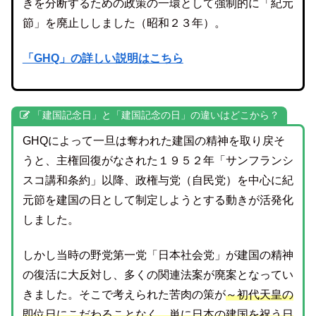
きを分断するための政策の一環として強制的に「紀元
節」を廃止ししました（昭和２３年）。
「GHQ」の詳しい説明はこちら
「建国記念日」と「建国記念の日」の違いはどこから？
GHQによって一旦は奪われた建国の精神を取り戻そ
うと、主権回復がなされた１９５２年「サンフランシ
スコ講和条約」以降、政権与党（自民党）を中心に紀
元節を建国の日として制定しようとする動きが活発化
しました。
しかし当時の野党第一党「日本社会党」が建国の精神
の復活に大反対し、多くの関連法案が廃案となってい
きました。そこで考えられた苦肉の策が
～初代天皇の
即位日にこだわることなく、単に日本の建国を祝う日