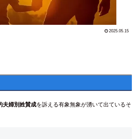
2025.05.15
的夫婦別姓賛成
を訴える有象無象が湧いて出ているそ