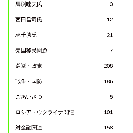
馬渕睦夫氏
3
西田昌司氏
12
林千勝氏
21
売国移民問題
7
選挙・政党
208
戦争・国防
186
ごあいさつ
5
ロシア・ウクライナ関連
101
対金融関連
158