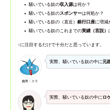
騒いでいる奴の
収入源
は何か？
騒いでいる奴の
スポンサー
は何処か？
騒いでいる奴の（直近）
銀行口座
に増減
騒いでいる奴のこれまでの
実績（言説）
↑に注目するだけで十分だと思っています。
実際、騒いでいる奴の中に
元
嫡男：スラ
実際、騒いでいる奴の中に
ロ