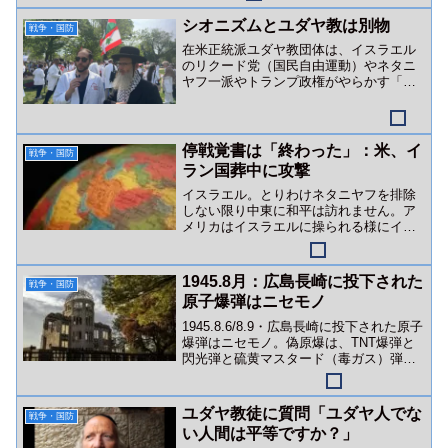
力）と戦っています。
シオニズムとユダヤ教は別物
戦争・国防
在米正統派ユダヤ教団体は、イスラエル
のリクード党（国民自由運動）やネタニ
ヤフ一派やトランプ政権がやらかす「ユ
ダヤ教を隠れ蓑にした戦争・ジェノサイ
ド行為」を全否定しています。
停戦覚書は「終わった」：米、イ
戦争・国防
ラン国葬中に攻撃
イスラエル。とりわけネタニヤフを排除
しない限り中東に和平は訪れません。ア
メリカはイスラエルに操られる様にイラ
ンを攻撃。狙いはイランカーグ（ハール
ク）島か？
1945.8月：広島長崎に投下された
戦争・国防
原子爆弾はニセモノ
1945.8.6/8.9・広島長崎に投下された原子
爆弾はニセモノ。偽原爆は、TNT爆弾と
閃光弾と硫黄マスタード（毒ガス）弾な
どの複合爆弾でした。
ユダヤ教徒に質問「ユダヤ人でな
戦争・国防
い人間は平等ですか？」