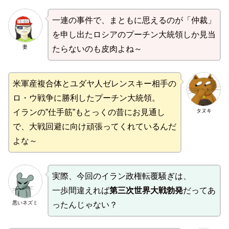
一連の事件で、まともに思えるのが「仲裁」
を申し出たロシアのプーチン大統領しか見当
妻
たらないのも皮肉よね～
米軍産複合体とユダヤ人ゼレンスキー相手の
ロ・ウ戦争に勝利したプーチン大統領。
タヌキ
イランの”仕手筋”もとっくの昔にお見通し
で、大戦回避に向け頑張ってくれているんだ
よな～
実際、今回のイラン政権転覆騒ぎは、
一歩間違えれば
第三次世界大戦勃発
だってあ
悪いネズミ
ったんじゃない？