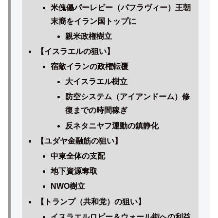
米傀儡パーレビー（パフラヴィー）王朝
末裔をイラン国トップに
親米政権樹立
【イスラエル
の狙い
】
宿敵イランの政権転覆
大イスラエル樹立
防空システム（アイアンドーム）修
復までの時間稼ぎ
反ネタニヤフ運動の鎮静化
【ユダヤ金融筋の狙い】
中東全体の支配
地下資源奪取
NWO樹立
【トランプ（共和党）の狙い】
イスラエルロビー＆ウォール街への利益