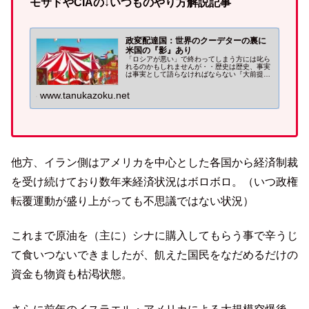
モサドやCIAの↓いつものやり方解説記事
政変配達国：世界のクーデターの裏に
米国の『影』あり
「ロシアが悪い」で終わってしまう方には叱ら
れるのかもしれませんが・・歴史は歴史、事実
は事実として語らなければならない『大前提』
はあるものです。アメリカが介入した各国のク
ーデター騒ぎ。ウクライナも日本も無縁ではあ
www.tanukazoku.net
りませんでした。
他方、イラン側はアメリカを中心とした各国から経済制裁
を受け続けており数年来経済状況はボロボロ。（いつ政権
転覆運動が盛り上がっても不思議ではない状況）
これまで原油を（主に）シナに購入してもらう事で辛うじ
て食いつないできましたが、飢えた国民をなだめるだけの
資金も物資も枯渇状態。