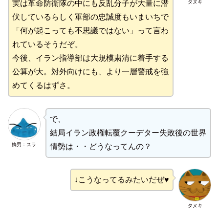
タヌキ
実は革命防衛隊の中にも反乱分子が大量に潜
伏しているらしく軍部の忠誠度もいまいちで
「何が起こっても不思議ではない」って言わ
れているそうだぞ。
今後、イラン指導部は大規模粛清に着手する
公算が大。対外向けにも、より一層警戒を強
めてくるはずさ。
で、
結局イラン政権転覆クーデター失敗後の世界
嫡男：スラ
情勢は・・どうなってんの？
↓こうなってるみたいだぜ♥
タヌキ