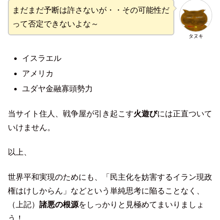
まだまだ予断は許さないが・・その可能性だ
って否定できないよな～
タヌキ
イスラエル
アメリカ
ユダヤ金融寡頭勢力
当サイト住人、戦争屋が引き起こす
火遊び
には正直ついて
いけません。
以上、
世界平和実現のためにも、「民主化を妨害するイラン現政
権はけしからん」などという単純思考に陥ることなく、
（上記）
諸悪の根源
をしっかりと見極めてまいりましょ
う！