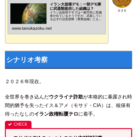
イラン大規模デモ：一部デモ隊
に武器類提供した組織は？
タヌキ
イラン反政府デモでは一般市民に死傷
者が出ているそうですが、武装してい
るはずの治安部隊（警察組織）にも死
傷者が続出。一部デモ隊が手にしてい
た武器類は、いったいどの国（組織）
www.tanukazoku.net
がイランに持ち込んだのでしょう？
シナリオ考察
２０２６年現在。
全世界を巻き込んだ
ウクライナ詐欺
が本格的に暴露され時
間的猶予を失ったイス＆アメ（モサド・CIA）は、核保有
待ったなしの
イラン政権転覆テロ
に着手。