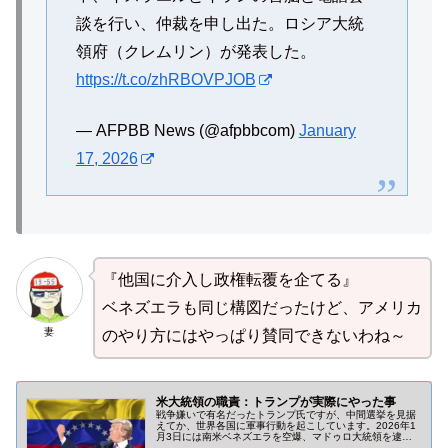
談を行い、仲裁を申し出た。ロシア大統
領府（クレムリン）が発表した。
https://t.co/zhRBOVPJOB
— AFPBB News (@afpbbcom)
January
17, 2026
『他国に介入し政権転覆を企てる』
ベネズエラも同じ構図だったけど、アメリカ
妻
のやり方にはやっぱり賛同できないわね～
米大統領の職責：トランプが実際にやった事
戦争嫌いで有名だったトランプ氏ですが、中間選挙を見据
えてか、世界各国に軍事行動を起こしています。2026年1
月3日には南米ベネズエラを空爆、マドゥロ大統領を逮捕
拘束しています。