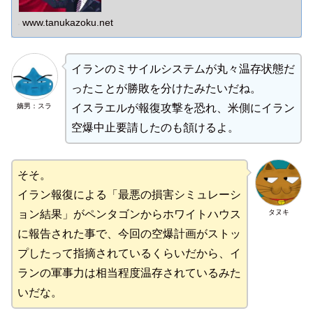
www.tanukazoku.net
イランのミサイルシステムが丸々温存状態だ
ったことが勝敗を分けたみたいだね。
嫡男：スラ
イスラエルが報復攻撃を恐れ、米側にイラン
空爆中止要請したのも頷けるよ。
そそ。
イラン報復による「最悪の損害シミュレーシ
タヌキ
ョン結果」がペンタゴンからホワイトハウス
に報告された事で、今回の空爆計画がストッ
プしたって指摘されているくらいだから、イ
ランの軍事力は相当程度温存されているみた
いだな。