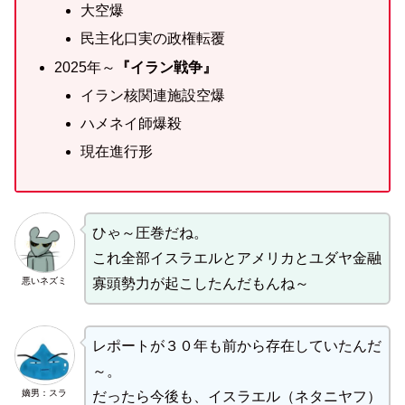
大空爆
民主化口実の政権転覆
2025年～
『イラン戦争』
イラン核関連施設空爆
ハメネイ師爆殺
現在進行形
ひゃ～圧巻だね。
これ全部イスラエルとアメリカとユダヤ金融
悪いネズミ
寡頭勢力が起こしたんだもんね～
レポートが３０年も前から存在していたんだ
～。
嫡男：スラ
だったら今後も、イスラエル（ネタニヤフ）