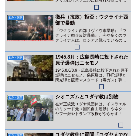
メリカはイスラエルに操られる様にイラ
ンを攻撃。狙いはイランカーグ（ハール
ク）島か？
徴兵（拉致）拒否：ウクライナ西
戦争・国防
部で暴動
『ウクライナ西部リヴィウ市暴動』『ウ
クライナ徴兵反対暴動』。今や多くのウ
クライナ人は、ロシアと戦っているので
はなくゼレンスキー政権（＆英米金融勢
力）と戦っています。
1945.8月：広島長崎に投下された
戦争・国防
原子爆弾はニセモノ
1945.8.6/8.9・広島長崎に投下された原子
爆弾はニセモノ。偽原爆は、TNT爆弾と
閃光弾と硫黄マスタード（毒ガス）弾な
どの複合爆弾でした。
シオニズムとユダヤ教は別物
戦争・国防
在米正統派ユダヤ教団体は、イスラエル
のリクード党（国民自由運動）やネタニ
ヤフ一派やトランプ政権がやらかす「ユ
ダヤ教を隠れ蓑にした戦争・ジェノサイ
ド行為」を全否定しています。
ユダヤ教徒に質問「ユダヤ人でな
戦争・国防