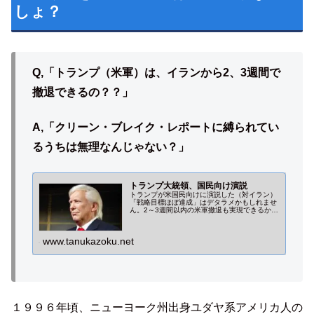
しょ？
Q,「トランプ（米軍）は、イランから2、3週間で
撤退できるの？？」
A,「クリーン・ブレイク・レポートに縛られてい
るうちは無理なんじゃない？」
トランプ大統領、国民向け演説
トランプが米国民向けに演説した（対イラン）
「戦略目標ほぼ達成」はデタラメかもしれませ
ん。2～3週間以内の米軍撤退も実現できるかど
うかは不透明。
www.tanukazoku.net
１９９６年頃、ニューヨーク州出身ユダヤ系アメリカ人の