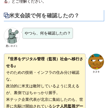
る
」とご理解ください。
米支会談で何を確認したの？
やつら、何を確認したの？
悪いネズミ
『世界をデジタル管理（監視）社会へ移行さ
せる』
タヌキ
そのための技術・インフラの住み分け確認
な。
政治的に米支は敵対しているように見える
が、裏側ではちゃっかり握手。
米テック企業代表が北京に集結したのも、世
界に先駆け開始されている
シナ人民監視デー