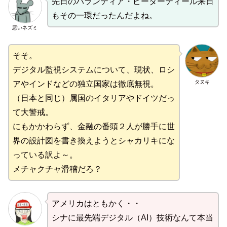
先日のパランティア・ピーターティール来日
もその一環だったんだよね。
悪いネズミ
そそ。
デジタル監視システムについて、現状、ロシ
タヌキ
アやインドなどの独立国家は徹底無視。
（日本と同じ）属国のイタリアやドイツだっ
て大警戒。
にもかかわらず、金融の番頭２人が勝手に世
界の設計図を書き換えようとシャカリキにな
っている訳よ～。
メチャクチャ滑稽だろ？
アメリカはともかく・・
シナに最先端デジタル（AI）技術なんて本当