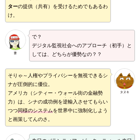
ター
の提供（共有）を受けるためでもあるわ
け。
で？
デジタル監視社会へのアプローチ（初手）と
妻
しては、どちらが優勢なの？？
そりゃ～人権やプライバシーを無視できるシ
ナが圧倒的に優位。
タヌキ
アメリカ（シティー・ウォール街の金融勢
・・・
力）は、シナの成功例を
逆輸入
させてもらい
つつ
同様のシステム
を世界中に強制化しよう
と画策してんのさ。