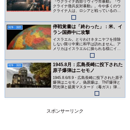
『ウクライナ西部リヴィウ市暴動』『ウ
クライナ徴兵反対暴動』。今や多くのウ
クライナ人は、ロシアと戦っているので
はなくゼレンスキー政権（＆英米金融勢
力）と戦っています。
停戦覚書は「終わった」：米、イ
戦争・国防
ラン国葬中に攻撃
イスラエル。とりわけネタニヤフを排除
しない限り中東に和平は訪れません。ア
メリカはイスラエルに操られる様にイラ
ンを攻撃。狙いはイランカーグ（ハール
ク）島か？
1945.8月：広島長崎に投下された
戦争・国防
原子爆弾はニセモノ
1945.8.6/8.9・広島長崎に投下された原子
爆弾はニセモノ。偽原爆は、TNT爆弾と
閃光弾と硫黄マスタード（毒ガス）弾な
どの複合爆弾でした。
スポンサーリンク