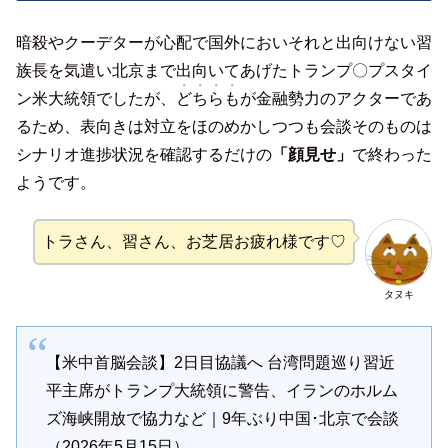
暗殺やクーデターが心配で国外においそれと出向けない習
族長を気遣い北京まで出向いてあげたトランプ〇プスタイ
・・・・
ン米大統領でしたが、
どちらも
が金融勢力のアクターであ
るため、表向きは対立をほのめかしつつも会談そのものは
シナリオ進捗状況を確認するだけの
「顔見せ」
で終わった
ようです。
トラさん、習さん、お芝居お疲れ様です♡
タヌキ
【米中首脳会談】2日目協議へ 台湾問題巡り習近
平主席がトランプ大統領に警告、イランのホルム
ズ海峡開放で協力など｜9年ぶり中国･北京で会談
（2026年5月15日）