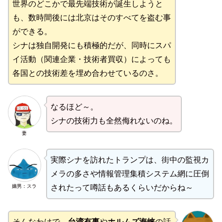
世界のどこかで最先端技術が誕生しようと
も、数時間後には北京はそのすべてを盗む事
ができる。
シナは独自開発にも積極的だが、同時にスパ
イ活動（関連企業・技術者買収）によっても
各国との技術差を埋め合わせているのさ。
なるほど～。
シナの技術力も全然侮れないのね。
妻
実際シナを訪れたトランプは、街中の監視カ
メラの多さや情報管理集積システム網に圧倒
嫡男：スラ
されたって噂話もあるくらいだからね～
そんなわけで、
台湾有事
や
ホルムズ海峡
の話