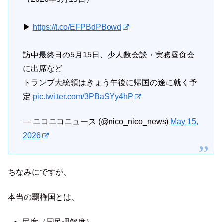
▶
https://t.co/EFPBdPBowd
訪中最終日の5月15日、少人数会談・実務昼食会
に出席など
トランプ大統領はきょう午後に帰国の途に就く予
定
pic.twitter.com/3PBaSYy4hP
— ニコニコニュース (@nico_nico_news)
May 15,
2026
ちなみにですが、
本当の覇権国とは、
民度（国民理解度）