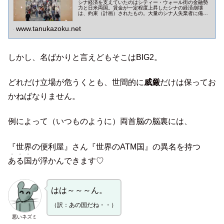
シナ経済を支えていたのはシティー・ウォール街の金融勢
力と日米両国。賃金が一定程度上昇したシナの経済崩壊
は、約束（計画）されたもの。大量のシナ人失業者に備
え、可及的速やかに「外国人受け入れ拒否」に舵を切らね
ばなりません。
www.tanukazoku.net
しかし、名ばかりと言えどもそこはBIG2。
どれだけ立場が危うくとも、世間的に
威厳
だけは保ってお
かねばなりません。
例によって（いつものように）両首脳の脳裏には、
『世界の便利屋』さん『世界のATM国』の異名を持つ
・・・
ある国
が浮かんできます♡
はは～～～ん。
（
訳
：
あの国だね・・）
悪いネズミ