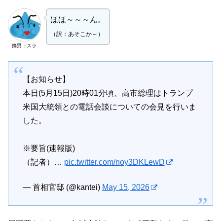
ほほ～～～ん。
（訳：
あ
そこか～）
嫡男：スラ
【お知らせ】
本日(5月15日)20時01分頃、高市総理はトランプ
米国大統領との電話会談についての会見を行いま
した。
※要旨(速報版)
（記者）…
pic.twitter.com/noy3DKLewD
— 首相官邸 (@kantei)
May 15, 2026