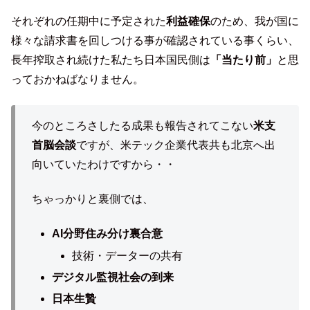
それぞれの任期中に予定された
利益確保
のため、我が国に
様々な請求書を回しつける事が確認されている事くらい、
長年搾取され続けた私たち日本国民側は
「当たり前」
と思
っておかねばなりません。
今のところさしたる成果も報告されてこない
米支
首脳会談
ですが、米テック企業代表共も北京へ出
向いていたわけですから・・
ちゃっかりと裏側では、
AI分野住み分け裏合意
技術・データーの共有
デジタル監視社会の到来
日本生贄