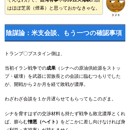
はほぼ芝居（煙幕）と思っておかなきゃな。
タヌキ
陰謀論：米支会談、もう一つの確認事項
トランプ〇プスタイン側は、
当初イラン戦争での
成果
（シナへの原油供給源をストッ
プ・破壊）を武器に習族長との会談に臨むつもりでした
が、開戦から２か月を経て敗戦が濃厚。
わざわざ会談を１か月遅らせてもらってもこのざま。
シナを脅すはずの交渉材料も持たず戦争も敗北濃厚とくれ
ば、膨らむ
憎悪（ヘイト）
をどこかに差し向けなければ身
（利益・支持率）が持ちません。