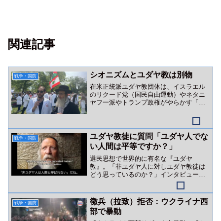
関連記事
シオニズムとユダヤ教は別物
戦争・国防
在米正統派ユダヤ教団体は、イスラエル
のリクード党（国民自由運動）やネタニ
ヤフ一派やトランプ政権がやらかす「ユ
ダヤ教を隠れ蓑にした戦争・ジェノサイ
ド行為」を全否定しています。
ユダヤ教徒に質問「ユダヤ人でな
戦争・国防
い人間は平等ですか？」
選民思想で世界的に有名な『ユダヤ
教』。「非ユダヤ人に対しユダヤ教徒は
どう思っているのか？」インタビュー動
画をご紹介。
徴兵（拉致）拒否：ウクライナ西
戦争・国防
部で暴動