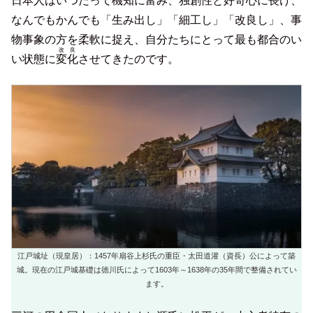
日本人はいつだって機知に富み、独創性と好奇心に長け、
なんでもかんでも「生み出し」「細工し」「改良し」、事
物事象の方を柔軟に捉え、自分たちにとって最も都合のい
改良
い状態に
変化
させてきたのです。
江戸城址（現皇居）：1457年扇谷上杉氏の重臣・太田道灌（資長）公によって築
城。現在の江戸城基礎は徳川氏によって1603年～1638年の35年間で整備されてい
ます。