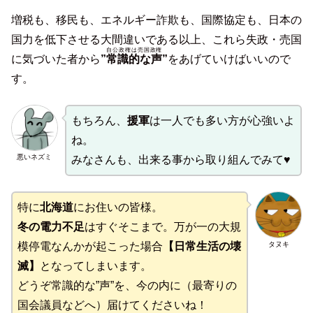
増税も、移民も、エネルギー詐欺も、国際協定も、日本の
国力を低下させる大間違いである以上、これら失政・売国
自公政権は売国政権
に気づいた者から
”
常識的な声
”
をあげていけばいいので
す。
もちろん、
援軍
は一人でも多い方が心強いよ
ね。
悪いネズミ
みなさんも、出来る事から取り組んでみて♥
特に
北海道
にお住いの皆様。
冬の電力不足
はすぐそこまで。万が一の大規
タヌキ
模停電なんかが起こった場合
【日常生活の壊
滅】
となってしまいます。
どうぞ常識的な”声”を、今の内に（最寄りの
国会議員などへ）届けてくださいね！