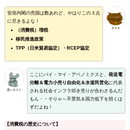
安倍内閣の売国は数あれど、やはりこの３点
に尽きるよな！
タヌキ
（消費税）増税
移民推進政策
TPP（日米貿易協定）・RCEP協定
ここにバイ・マイ・アベノミクスと、
発送電
分離＆電力小売り自由化＆水道民営化
に代表
悪いネズミ
される社会インフラ叩き売りが合わさるんだ
もん・・そりゃ～不景気＆国力低下を招くは
ずだよね！
【消費税の歴史について】