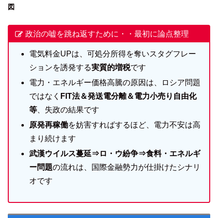
図
政治の嘘を跳ね返すために・・最初に論点整理
電気料金UPは、可処分所得を奪いスタグフレー
ションを誘発する
実質的増税
です
電力・エネルギー価格高騰の原因は、ロシア問題
ではなく
FIT法＆発送電分離＆電力小売り自由化
等
、失政の結果です
原発再稼働
を妨害すればするほど、電力不安は高
まり続けます
武漢ウイルス蔓延⇒ロ・ウ紛争⇒食料・エネルギ
ー問題
の流れは、国際金融勢力が仕掛けたシナリ
オです