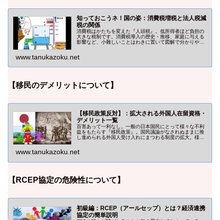
知っておこうネ！国の姿：消費税増税と法人税減
税の関係
消費税はかたちを変えた『人頭税』。低所得者ほど負担の
大きな税制です。消費税導入の歴史・推移、家庭に与える
影響など、小難しいことはわきに置いて図解で分かりやす
く解説しています。合言葉：『消費税全廃』
www.tanukazoku.net
【移民のデメリットについて】
【移民政策反対】：拡大される外国人在留資格・
デメリット一覧
百害あって一利なし。一般の日本国民にとって様々な不利
益をもたらす『移民政策』。国民議論がなされぬままに推
し進められる外国人受け入れにまつわる制度の拡大。様々
なデメリットについて考察していきます。
www.tanukazoku.net
【RCEP協定の危険性について】
初級編：RCEP（アールセップ）とは？経済連携
協定の簡単説明