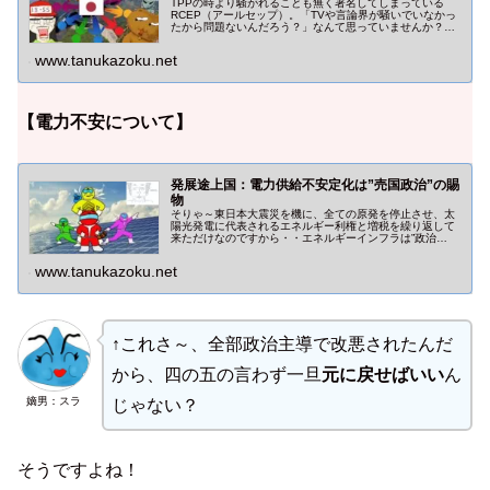
TPPの時より騒がれることも無く署名してしまっている
RCEP（アールセップ）。「TVや言論界が騒いでいなかっ
たから問題ないんだろう？」なんて思っていませんか？経
済界は知りませんが国民側からは多くの問題点が指摘され
始めています。
www.tanukazoku.net
【電力不安について】
発展途上国：電力供給不安定化は”売国政治”の賜
物
そりゃ～東日本大震災を機に、全ての原発を停止させ、太
陽光発電に代表されるエネルギー利権と増税を繰り返して
来ただけなのですから・・エネルギーインフラは”政治
的”に壊滅状態。国民は【節税】より、政権打倒・金融打倒
を考えるべきです！
www.tanukazoku.net
↑これさ～、全部政治主導で改悪されたんだ
から、四の五の言わず一旦
元に戻せばいい
ん
嫡男：スラ
じゃない？
そうですよね！