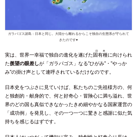
ガラパゴス諸島：日本と同じ。大陸から離れるからこそ独自の生態系が守られて
きたのです♥
日本
実は、世界一幸福で独自の進化を遂げた
固有種
に向けられ
た
羨望の眼差し
が「ガラパゴス」なる”ひがみ”・”やっか
み”の掛け声として連呼されているだけなのです。
日本史をつぶさに見ていけば、私たちのご先祖様方の、何
と独創的・献身的で、何と好奇心・冒険心に満ち溢れ、世
界のどの国も真似できなかったきめ細やかなる国家運営の
「成功例」を発見し、その一つ一つに驚きと感謝に似た気
持ちを感じるはずです。