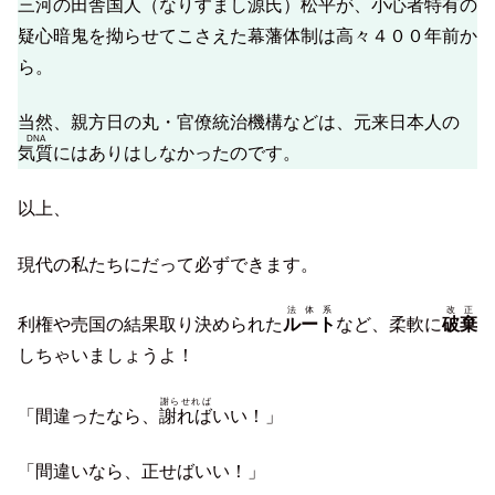
三河の田舎国人（なりすまし源氏）松平が、小心者特有の
疑心暗鬼を拗らせてこさえた幕藩体制は高々４００年前か
ら。
当然、親方日の丸・官僚統治機構などは、元来日本人の
DNA
気質
にはありはしなかったのです。
以上、
現代の私たちにだって必ずできます。
法体系
改正
利権や売国の結果取り決められた
ルート
など、柔軟に
破棄
しちゃいましょうよ！
謝らせれば
「間違ったなら、
謝れば
いい！」
「間違いなら、正せばいい！」