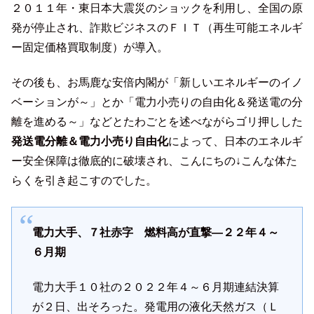
２０１１年・東日本大震災のショックを利用し、全国の原
発が停止され、詐欺ビジネスのＦＩＴ（再生可能エネルギ
ー固定価格買取制度）が導入。
その後も、お馬鹿な安倍内閣が「新しいエネルギーのイノ
ベーションが～」とか「電力小売りの自由化＆発送電の分
離を進める～」などとたわごとを述べながらゴリ押しした
発送電分離＆電力小売り自由化
によって、日本のエネルギ
ー安全保障は徹底的に破壊され、こんにちの↓こんな体た
らくを引き起こすのでした。
電力大手、７社赤字 燃料高が直撃―２２年４～
６月期
電力大手１０社の２０２２年４～６月期連結決算
が２日、出そろった。発電用の液化天然ガス（Ｌ