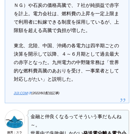
ＮＧ）や石炭の価格高騰で、７社が純損益で赤字
を計上。電力会社は、燃料費の上昇を一定上限ま
で利用者に転嫁できる制度を採用しているが、上
限額を超える高騰で負担が増した。
東北、北陸、中国、沖縄の各電力は四半期ごとの
決算を開示して以降、４～６月期として過去最大
の赤字となった。九州電力の中野隆常務は「世界
的な燃料費高騰のあおりを受け、一事業者として
対応しがたい」と説明した。
JIJI.COM
(2022/8/2配信記事)
金融と仲良くなるってそういう事だもんね
～。
嫡男：スラ
世界中で失敗例しかない
発送電分離＆電力小