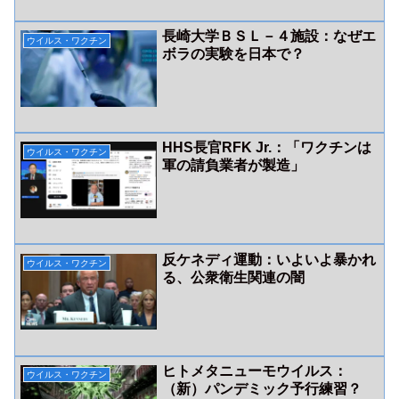
長崎大学ＢＳＬ－４施設：なぜエ
ウイルス・ワクチン
ボラの実験を日本で？
HHS長官RFK Jr.：「ワクチンは
ウイルス・ワクチン
軍の請負業者が製造」
反ケネディ運動：いよいよ暴かれ
ウイルス・ワクチン
る、公衆衛生関連の闇
ヒトメタニューモウイルス：
ウイルス・ワクチン
（新）パンデミック予行練習？