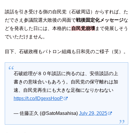
談話を引き受ける側の自民党（石破周辺）からすれば、た
だでさえ参議院選大敗後の局面で
戦後固定化メッセージ
な
どを発表した日には、本格的に
自民党崩壊
まで発展しそう
でいただけません。
目下、石破政権もパトロン組織も日和見のご様子（笑）。
石破総理が８０年談話に拘るのは、安倍談話の上
書きの意味合いもあろう。自民党の保守離れは加
速、自民党再生にも大きな足枷になりかねない
https://t.co/IDgexsHooP
— 佐藤正久 (@SatoMasahisa)
July 29, 2025