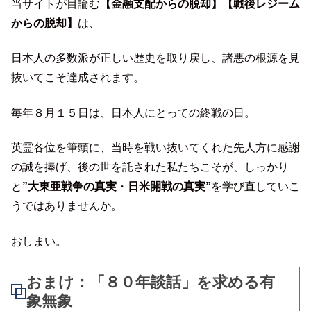
当サイトが目論む
【金融支配からの脱却】【戦後レジーム
からの脱却】
は、
日本人の多数派が正しい歴史を取り戻し、諸悪の根源を見
抜いてこそ達成されます。
毎年８月１５日は、日本人にとっての終戦の日。
英霊各位を筆頭に、当時を戦い抜いてくれた先人方に感謝
の誠を捧げ、後の世を託された私たちこそが、しっかり
と
”大東亜戦争の真実
・
日米開戦の真実”
を学び直していこ
うではありませんか。
おしまい。
おまけ：「８０年談話」を求める有
象無象