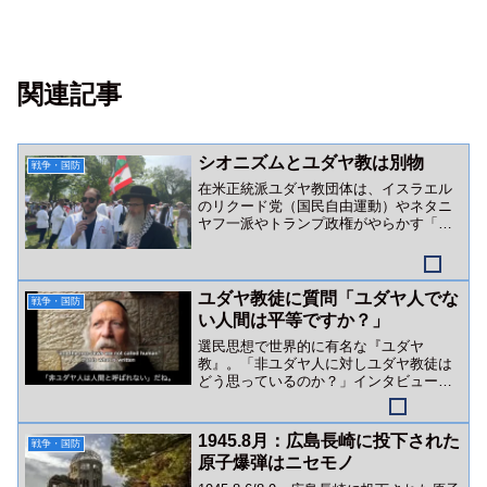
関連記事
シオニズムとユダヤ教は別物
戦争・国防
在米正統派ユダヤ教団体は、イスラエル
のリクード党（国民自由運動）やネタニ
ヤフ一派やトランプ政権がやらかす「ユ
ダヤ教を隠れ蓑にした戦争・ジェノサイ
ド行為」を全否定しています。
ユダヤ教徒に質問「ユダヤ人でな
戦争・国防
い人間は平等ですか？」
選民思想で世界的に有名な『ユダヤ
教』。「非ユダヤ人に対しユダヤ教徒は
どう思っているのか？」インタビュー動
画をご紹介。
1945.8月：広島長崎に投下された
戦争・国防
原子爆弾はニセモノ