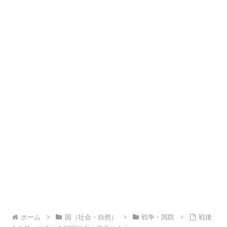
ホーム
国（社会・自然）
戦争・国防
戦後