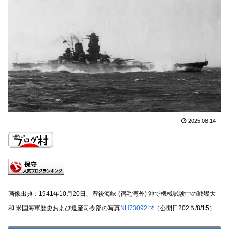
2025.08.14
画像出典：1941年10月20日、豊後海峡 (宿毛湾外) 沖で機械試験中の戦艦大
和 米国海軍歴史および遺産司令部の写真
NH73092
（公開日202５/8/15）