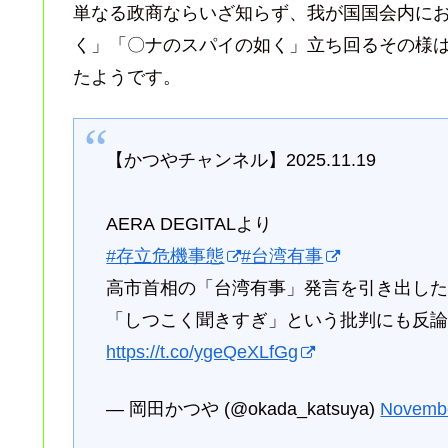
単なる政商ならいざ知らず、我が国国会内に
く」「〇ナのスパイの如く」立ち回るその様
たようです。
【かつやチャンネル】2025.11.19
AERA DEGITALより
#存立危機事態
#台湾有事
高市首相の「台湾有事」発言を引き出した
「しつこく聞きすぎ」という批判にも反論 | 
https://t.co/ygeQeXLfGg
— 岡田かつや (@okada_katsuya)
Novembe