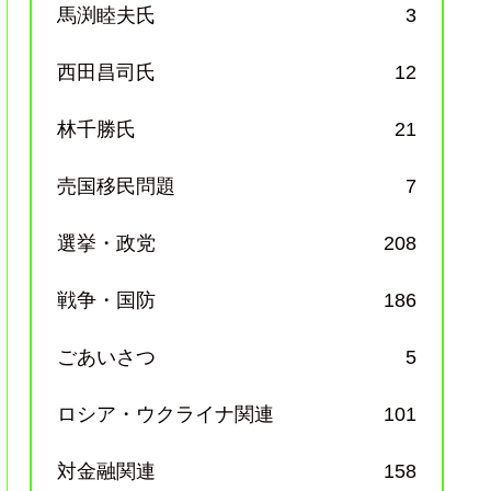
馬渕睦夫氏
3
西田昌司氏
12
林千勝氏
21
売国移民問題
7
選挙・政党
208
戦争・国防
186
ごあいさつ
5
ロシア・ウクライナ関連
101
対金融関連
158