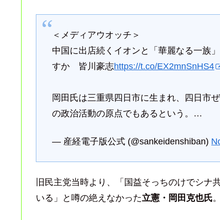
＜メディアウオッチ＞
中国に出店続くイオンと「華麗なる一族
すか 皆川豪志
https://t.co/EX2mnSnHS4
岡田氏は三重県四日市に生まれ、四日市
の政治活動の原点でもあるという。…
— 産経電子版公式 (@sankeidenshiban)
N
旧民主党当時より、「国益そっちのけでシナ
いる」と噂の絶えなかった
立憲・岡田克也氏