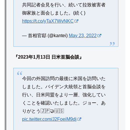
共同記者会見を行い、続いて拉致被害者
御家族と面会しました。(続く)
https://t.co/yTaX7WvNKC
— 首相官邸 (@kantei)
May 23, 2022
『2023年1月13日
日米首脳会談』
今回の外国訪問の最後に米国を訪問いた
しました。バイデン大統領と首脳会談を
行い、日米同盟をより一層、強化してい
くことを確認いたしました。ジョー、あ
りがとう🇯🇵🤝🇺🇸
pic.twitter.com/J2FoeiM9dj