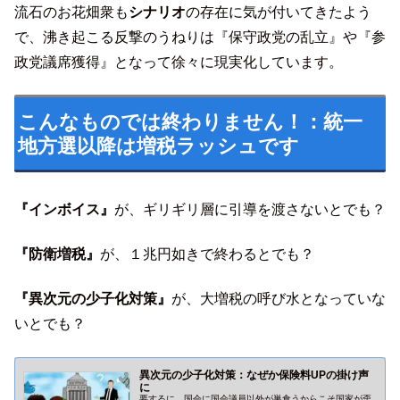
流石のお花畑衆も
シナリオ
の存在に気が付いてきたよう
で、沸き起こる反撃のうねりは『保守政党の乱立』や『参
政党議席獲得』となって徐々に現実化しています。
こんなものでは終わりません！：統一
地方選以降は増税ラッシュです
『インボイス』
が、ギリギリ層に引導を渡さないとでも？
『防衛増税』
が、１兆円如きで終わるとでも？
『異次元の少子化対策』
が、大増税の呼び水となっていな
いとでも？
異次元の少子化対策：なぜか保険料UPの掛け声
に
要するに、国会に国会議員以外が巣食うからこそ国家が歪