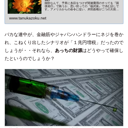
国防なんて、予算に糸目をつけず関連費用のすべてを『国
債発行』で賄うか、思い切っての『核武装』で済む話しで
す。アメリカからの命令に従い、岸田政権が二つの大前提
から逃げ続けるからこそ『防衛増税』などといった不埒な
話題が持ち上がってくるのです。
www.tanukazoku.net
バカな連中が、金融筋やジャパンハンドラーにネジを巻か
れ、こねくり出したシナリオが「１兆円増税」だったので
しょうが・・それなら、
あっちの財源
はどうやって確保し
たというのでしょうか？