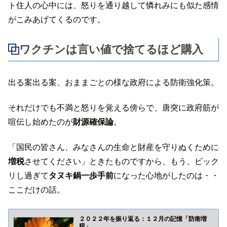
ト住人の心中には、怒りを通り越して憐れみにも似た感情
がこみあげてくるのです。
ワクチンは言い値で捨てるほど購入
出る案出る案、おままごとの様な政府による防衛強化策。
それだけでも不満と怒りを覚える傍らで、唐突に政府筋が
喧伝し始めたのが
財源確保論
。
「国民の皆さん、みなさんの生命と財産を守りぬくために
増税
させてください」ときたものですから、もう、ビック
リし過ぎて
タヌキ鍋一歩手前
になった心地がしたのは・・
ここだけの話。
２０２２年を振り返る：１２月の記憶「防衛増
税」