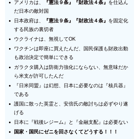
アメリカは、
『憲法９条』『財政法４条』
を仕込ん
だ日本の敵対国
日本政府は、
『憲法９条』『財政法４条』
を固定化
する民族の裏切者
ウクライナは、無視してOK
ワクチンは即座に買えたんだ、国民保護も財政出動
も政治決定で簡単にできる
ガラクタ購入は防衛力強化にならない、無意味だか
ら米支が許可したんだ
『日米同盟』は幻想、日本に必要なのは『核兵器』
である
護国に散った英霊と、安倍氏の敵討ちは必ずやり遂
げる
日本に『戦後レジーム』と『金融支配』は必要ない
国家・国民にゼニを回さなくてどうする！！！