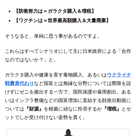
【防衛努力は＝ガラクタ購入＆増税】
【ワクチンは＝世界最高額購入＆大量廃棄】
そうなると、単純に思う事があるのですよ。
これらはすべてシナリオにして主に日米政府による「合作
なのではないか？」と。
ガラクタ購入や健康を害す毒物購入、あるいは
ウクライナ
戦費肩代わり
など国富とは無縁な分野については際限を設
けずにゼニを拠出する一方で、国民保護や雇用創出、ある
いはインフラ整備などの国富増加に直結する財政出動面に
ついては
『財源』
を根拠に頑なに拒否するか
『増税』
とセ
ットでしか受け付けない姿勢を貫く。