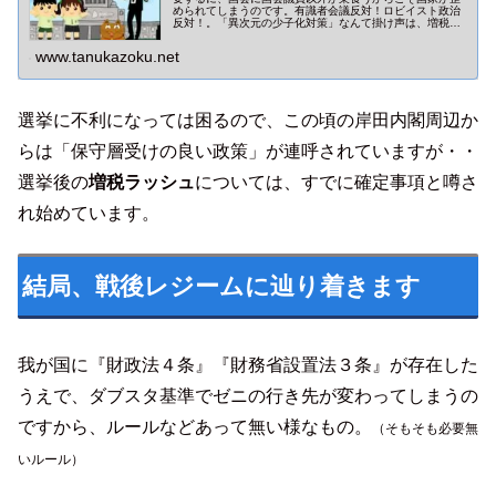
められてしまうのです。有識者会議反対！ロビイスト政治
反対！。「異次元の少子化対策」なんて掛け声は、増税
（負担増）の口実だって事がバレバレです。
www.tanukazoku.net
選挙に不利になっては困るので、この頃の岸田内閣周辺か
らは「保守層受けの良い政策」が連呼されていますが・・
選挙後の
増税ラッシュ
については、すでに確定事項と噂さ
れ始めています。
結局、戦後レジームに辿り着きます
我が国に『財政法４条』『財務省設置法３条』が存在した
うえで、ダブスタ基準でゼニの行き先が変わってしまうの
ですから、ルールなどあって無い様なもの。
（そもそも必要無
いルール）