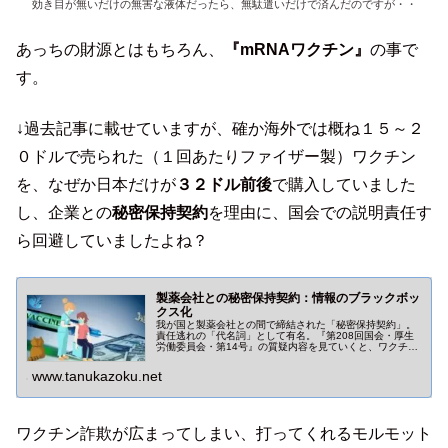
効き目が無いだけの無害な液体だったら、無駄遣いだけで済んだのですが・・
あっちの財源とはもちろん、
『mRNAワクチン』
の事で
す。
↓過去記事に載せていますが、確か海外では概ね１５～２
０ドルで売られた（１回あたりファイザー製）ワクチン
を、なぜか日本だけが
３２ドル前後
で購入していました
し、企業との
秘密保持契約
を理由に、国会での説明責任す
ら回避していましたよね？
製薬会社との秘密保持契約：情報のブラックボッ
クス化
我が国と製薬会社との間で締結された「秘密保持契約」。
責任逃れの「代名詞」として有名。『第208回国会・厚生
労働委員会・第14号』の質疑内容を見ていくと、ワクチン
関連情報のブラックボックス化が深刻になっている事が分
かります。
www.tanukazoku.net
ワクチン詐欺が広まってしまい、打ってくれるモルモット