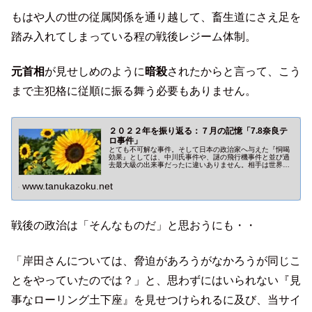
もはや人の世の従属関係を通り越して、畜生道にさえ足を
踏み入れてしまっている程の戦後レジーム体制。
元首相
が見せしめのように
暗殺
されたからと言って、こう
まで主犯格に従順に振る舞う必要もありません。
２０２２年を振り返る：７月の記憶「7.8奈良テ
ロ事件」
とても不可解な事件。そして日本の政治家へ与えた『恫喝
効果』としては、中川氏事件や、謎の飛行機事件と並び過
去最大級の出来事だったに違いありません。相手は世界中
に戦争さえ配達する勢力。政治家を守ってやるのは国民側
のお仕事です！
www.tanukazoku.net
戦後の政治は「そんなものだ」と思おうにも・・
「岸田さんについては、脅迫があろうがなかろうが同じこ
とをやっていたのでは？」と、思わずにはいられない『見
事なローリング土下座』を見せつけられるに及び、当サイ