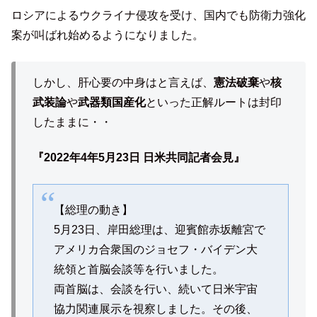
ロシアによるウクライナ侵攻を受け、国内でも防衛力強化
案が叫ばれ始めるようになりました。
しかし、肝心要の中身はと言えば、
憲法破棄
や
核
武装論
や
武器類国産化
といった正解ルートは封印
したままに・・
『2022年4年5月23日 日米共同記者会見』
【総理の動き】
5月23日、岸田総理は、迎賓館赤坂離宮で
アメリカ合衆国のジョセフ・バイデン大
統領と首脳会談等を行いました。
両首脳は、会談を行い、続いて日米宇宙
協力関連展示を視察しました。その後、