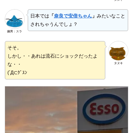
日本では
「
奈良で安倍ちゃん
」
みたいなこと
されちゃうんでしょ？
嫡男：スラ
そそ。
しかし・・あれは流石にショックだったよ
タヌキ
な・・
(´Д⊂ｸﾞｽﾝ