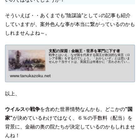
そういえば・・あくまでも”陰謀論”として↓の記事も紹介
・・・・・・
していますが、案外色んな事が本当に
繋がっている
のかも
しれませんよね～。
支配の深淵：金融王・世界を軍門に下す者
戦争とはいえ、なぜ国を代表する国王が政治的な発言（ロ
シア非難）をするのでしょう。「おかしいぞ」とは思いま
せんか？当サイトは、英国王は何者かに「言わされてい
る」と思っています。金融王を名乗る者から届いた”手
紙”の内容もありますしね。
www.tanukazoku.net
以上、
ウイルス
や
戦争
を含めた世界情勢なんかも、どこかの
”国
家”
が決めているわけではなく、６％の手数料（配当）を
背景に、金融の奥の院たちが決定しているのかもしれませ
んね！