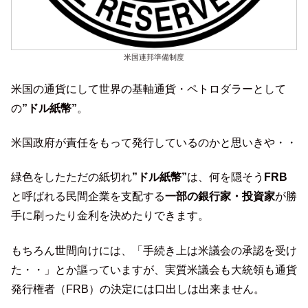
米国連邦準備制度
米国の通貨にして世界の基軸通貨・ペトロダラーとして
の
”ドル紙幣”
。
米国政府が責任をもって発行しているのかと思いきや・・
緑色をしたただの紙切れ
”ドル紙幣”
は、何を隠そう
FRB
と呼ばれる民間企業を支配する
一部の銀行家・投資家
が勝
手に刷ったり金利を決めたりできます。
もちろん世間向けには、「手続き上は米議会の承認を受け
た・・」とか謳っていますが、実質米議会も大統領も通貨
発行権者（FRB）の決定には口出しは出来ません。