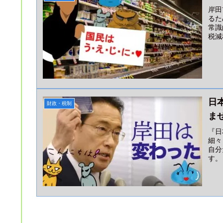
岸田
るた
常識
税減
日
財政・税制
ま
『日
細々
自分
す。