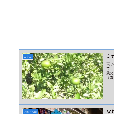
ミ
コラム
実り
て」
葉の
道真 
な
財政・税制