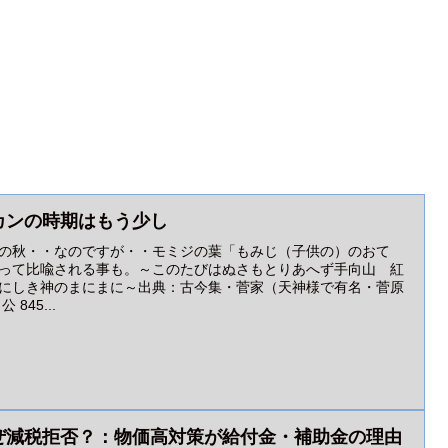
カンの時期はもう少し
の秋・・なのですが・・モミジの葉「もみじ（子供の）のおて
って比喩される事も。～このたびはぬさもとりあへず手向山 紅
にしき神のまにまに～出典：古今集・菅家（天神様で有名・菅原
公 845...
ぜ減税拒否？：物価高対策が給付金・補助金の理由