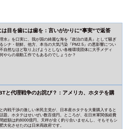
には目を歯には歯を：言いがかりに”事実”で返答
理水』を口実に、我が国の綺麗な海を『政治の道具』として騒ぎ
るシナ・朝鮮。他方、本当の大気汚染『PM2.5』の悪影響につい
不自然なほど取り上げようとしない各種環境団体に大手メディ
何やらの扇動工作でもあるのでしょうか？
GBTと代理戦争のお詫び？：アメリカ、ホタテを購
と内戦干渉の激しい米民主党が、日本産ホタテを大量購入すると
話題。ホタテはせいぜい数百億円。ところが、在日米軍関係経費
間総額は約8000億円。天秤が全く釣り合いませんし、そもそもシ
肥大化させたのは日米両政府です。