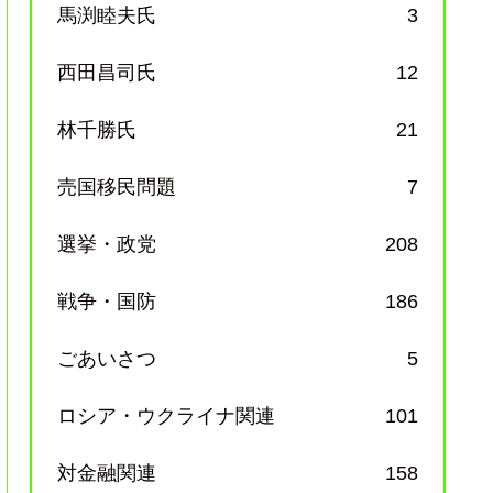
馬渕睦夫氏
3
西田昌司氏
12
林千勝氏
21
売国移民問題
7
選挙・政党
208
戦争・国防
186
ごあいさつ
5
ロシア・ウクライナ関連
101
対金融関連
158