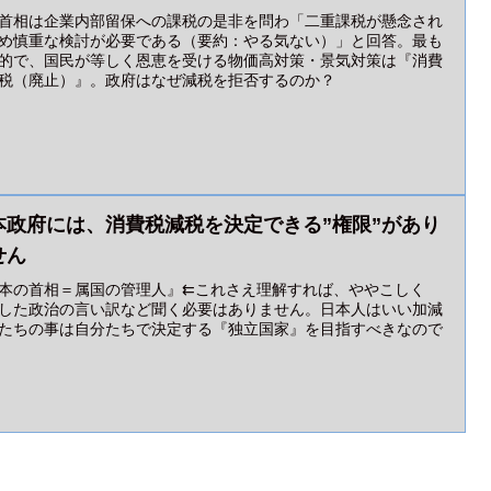
首相は企業内部留保への課税の是非を問わ「二重課税が懸念され
め慎重な検討が必要である（要約：やる気ない）」と回答。最も
的で、国民が等しく恩恵を受ける物価高対策・景気対策は『消費
税（廃止）』。政府はなぜ減税を拒否するのか？
本政府には、消費税減税を決定できる”権限”があり
せん
本の首相＝属国の管理人』⇇これさえ理解すれば、ややこしく
した政治の言い訳など聞く必要はありません。日本人はいい加減
たちの事は自分たちで決定する『独立国家』を目指すべきなので