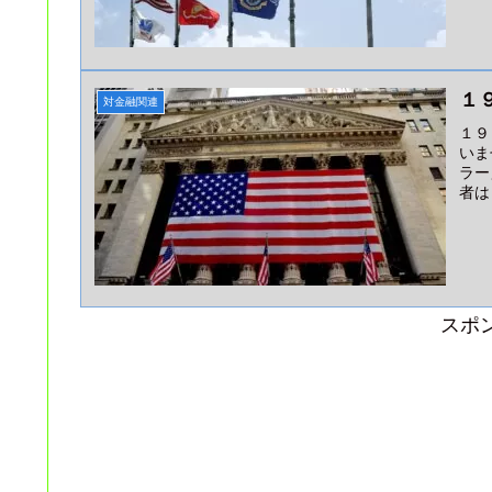
１
対金融関連
１９
いま
ラー
者は
スポ