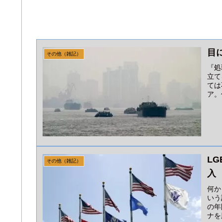
目
その他（雑記）
『処
立て
ては
ア。
L
その他（雑記）
入
何か
いう
の年
ナを