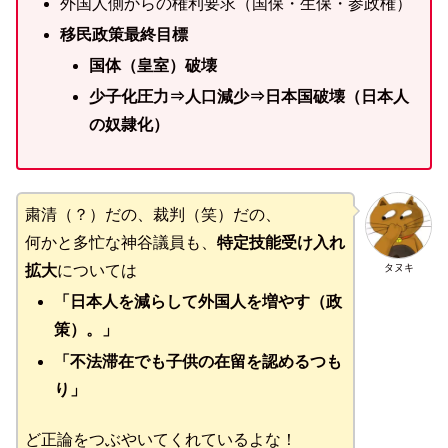
外国人側からの権利要求（国保・生保・参政権）
移民政策最終目標
国体（皇室）破壊
少子化圧力⇒人口減少⇒日本国破壊（日本人
の奴隷化）
粛清（？）だの、裁判（笑）だの、
何かと多忙な神谷議員も、
特定技能受け入れ
タヌキ
拡大
については
「日本人を減らして外国人を増やす（政
策）。」
「不法滞在でも子供の在留を認めるつも
り」
ど正論をつぶやいてくれているよな！