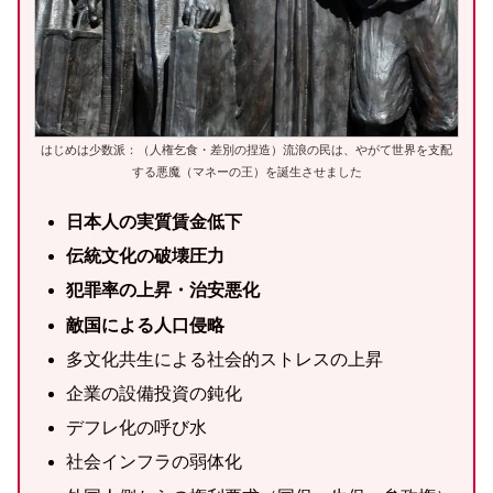
はじめは少数派：（人権乞食・差別の捏造）流浪の民は、やがて世界を支配
する悪魔（マネーの王）を誕生させました
日本人の実質賃金低下
伝統文化の破壊圧力
犯罪率の上昇・治安悪化
敵国による人口侵略
多文化共生による社会的ストレスの上昇
企業の設備投資の鈍化
デフレ化の呼び水
社会インフラの弱体化