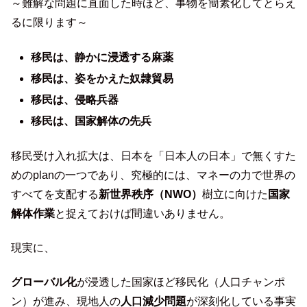
～難解な問題に直面した時ほど、事物を簡素化してとらえ
るに限ります～
移民は、静かに浸透する麻薬
移民は、姿をかえた奴隷貿易
移民は、侵略兵器
移民は、国家解体の先兵
移民受け入れ拡大は、日本を「日本人の日本」で無くすた
めのplanの一つであり、究極的には、マネーの力で世界の
すべてを支配する
新世界秩序（NWO）
樹立に向けた
国家
解体作業
と捉えておけば間違いありません。
現実に、
グローバル化
が浸透した国家ほど移民化（人口チャンポ
ン）が進み、現地人の
人口減少問題
が深刻化している事実