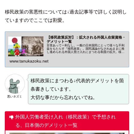
移民政策の害悪性については↓過去記事等で詳しく説明し
ていますのでここでは割愛。
【移民政策反対】：拡大される外国人在留資格・
デメリット一覧
百害あって一利なし。一般の日本国民にとって様々な不利
益をもたらす『移民政策』。国民議論がなされぬままに推
し進められる外国人受け入れにまつわる制度の拡大。様々
なデメリットについて考察していきます。
www.tanukazoku.net
移民政策にまつわる↓代表的デメリットを箇
条書きしています。
悪いネズミ
大切な事だから忘れないでね。
外国人労働者受け入れ（移民政策）で予想され
る、日本側のデメリット一覧