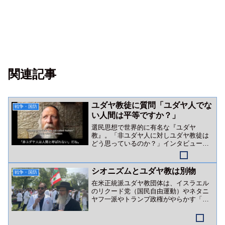
関連記事
ユダヤ教徒に質問「ユダヤ人でな
戦争・国防
い人間は平等ですか？」
選民思想で世界的に有名な『ユダヤ
教』。「非ユダヤ人に対しユダヤ教徒は
どう思っているのか？」インタビュー動
画をご紹介。
シオニズムとユダヤ教は別物
戦争・国防
在米正統派ユダヤ教団体は、イスラエル
のリクード党（国民自由運動）やネタニ
ヤフ一派やトランプ政権がやらかす「ユ
ダヤ教を隠れ蓑にした戦争・ジェノサイ
ド行為」を全否定しています。