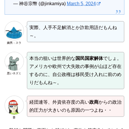
— 神谷宗幣 (@jinkamiya)
March 5, 2024
実際、人手不足解消とか詐欺用語だもんね
～。
嫡男：スラ
本当の狙いは世界的な
国民国家解体
でしょ。
アメリカや欧州で大失敗の事例が山ほど存在
悪いネズミ
するのに、自公政権は移民受け入れに前のめ
りだもんね～。
経団連等、外資依存度の高い
政商
からの政治
的圧力が大きいのも原因の一つよね・・
妻