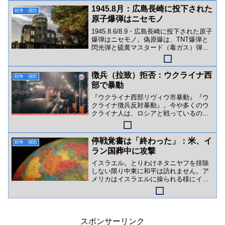
1945.8月：広島長崎に投下された
戦争・国防
原子爆弾はニセモノ
1945.8.6/8.9・広島長崎に投下された原子
爆弾はニセモノ。偽原爆は、TNT爆弾と
閃光弾と硫黄マスタード（毒ガス）弾な
どの複合爆弾でした。
徴兵（拉致）拒否：ウクライナ西
戦争・国防
部で暴動
『ウクライナ西部リヴィウ市暴動』『ウ
クライナ徴兵反対暴動』。今や多くのウ
クライナ人は、ロシアと戦っているので
はなくゼレンスキー政権（＆英米金融勢
力）と戦っています。
停戦覚書は「終わった」：米、イ
戦争・国防
ラン国葬中に攻撃
イスラエル。とりわけネタニヤフを排除
しない限り中東に和平は訪れません。ア
メリカはイスラエルに操られる様にイラ
ンを攻撃。狙いはイランカーグ（ハール
ク）島か？
スポンサーリンク