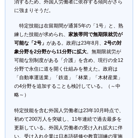
消するため、外国人労働者に依存する傾向がさら
に強まりそうだ。
特定技能は在留期間が通算5年の「1号」と、熟
練した技能が求められ、
家族帯同で無期限就労が
可能な「2号」
がある。政府は23年8月、
2号の対
象分野を2分野から11分野に拡大
。無期限就労が
可能な別制度がある「介護」を含め、現行の全12
分野で永住に道を開く仕組みを整えた。政府は
「自動車運送業」「鉄道」「林業」「木材産業」
の4分野を追加することも検討している。（～中
略～）
特定技能を含む外国人労働者は23年10月時点で、
初めて200万人を突破し、11年連続で過去最多を
更新している。外国人労働者の受け入れ拡大に伴
い、受け入れ企業は日本語研修や教育訓練の実施