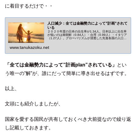
に着目するだけで・・
人口減少：全ては金融勢力によって”計画”されて
いる
２０２０年度の日本の出生率が1.34人。日本以上に出生率
が低いのは南朝鮮（0.84人）・台湾（0.99人）・イタリア
（1.27人）。グローバリズムが浸透した先進各国の人口減
少に、『何らかの計画性』があったとするなら大問題です
ね！
www.tanukazoku.net
「全ては金融勢力によって”計画plan”されている」
とい
う唯一の”解”が、誰にだって簡単に導き出せるはずです。
以上、
文頭にも紹介しましたが、
国家を愛する国民が共有しておくべき大前提なので繰り返
し記載しておきます。