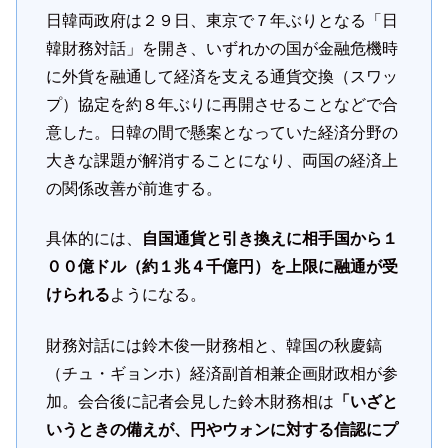
日韓両政府は２９日、東京で７年ぶりとなる「日
韓財務対話」を開き、いずれかの国が金融危機時
に外貨を融通して経済を支える通貨交換（スワッ
プ）協定を約８年ぶりに再開させることなどで合
意した。日韓の間で懸案となっていた経済分野の
大きな課題が解消することになり、両国の経済上
の関係改善が前進する。
具体的には、
自国通貨と引き換えに相手国から１
００億ドル（約１兆４千億円）を上限に融通が受
けられる
ようになる。
財務対話には鈴木俊一財務相と、韓国の秋慶鎬
（チュ・ギョンホ）経済副首相兼企画財政相が参
加。会合後に記者会見した鈴木財務相は
「いざと
いうときの備えが、円やウォンに対する信認にプ