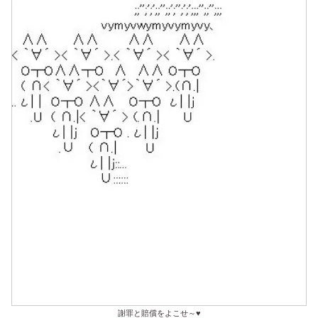
謝罪と賠償をよこせ～♥