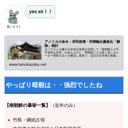
yes sir！！
悪いネズミ
アメリカの命令：岸田政権・対韓輸出厳格化「解
除」検討
オバマさんが嫌がる安倍元首相を説得して「南朝鮮との不
可逆的な合意」を結んだのに、南朝鮮による蒸し返し＆レ
ーダー照射＆北への横流し発覚で、流石の日本側も制裁発
動。にもかかわらず、また米側の意向で日本側が折れるの
ですか？バカじゃない？
www.tanukazoku.net
やっぱり暗殺は・・強烈でしたね
【南朝鮮の暴挙一覧】
（近年のみ）
竹島・継続占領