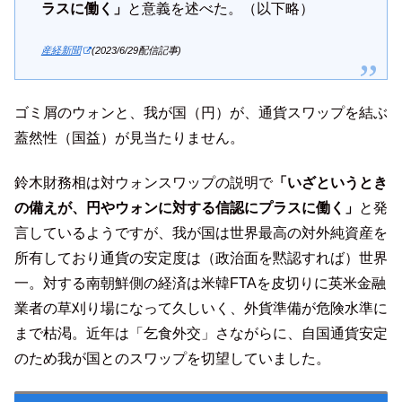
ラスに働く」
と意義を述べた。（以下略）
産経新聞
(2023/6/29配信記事)
ゴミ屑のウォンと、我が国（円）が、通貨スワップを結ぶ
蓋然性（国益）が見当たりません。
鈴木財務相は対ウォンスワップの説明で
「いざというとき
の備えが、円やウォンに対する信認にプラスに働く」
と発
言しているようですが、我が国は世界最高の対外純資産を
所有しており通貨の安定度は（政治面を黙認すれば）世界
一。対する南朝鮮側の経済は米韓FTAを皮切りに英米金融
業者の草刈り場になって久しいく、外貨準備が危険水準に
まで枯渇。近年は「乞食外交」さながらに、自国通貨安定
のため我が国とのスワップを切望していました。