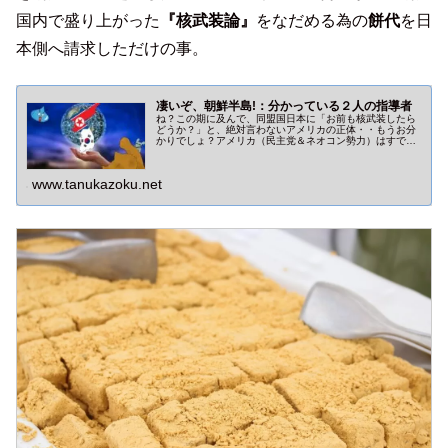
国内で盛り上がった
『核武装論』
をなだめる為の
餅代
を日
本側へ請求しただけの事。
凄いぞ、朝鮮半島!：分かっている２人の指導者
ね？この期に及んで、同盟国日本に「お前も核武装したら
どうか？」と、絶対言わないアメリカの正体・・もうお分
かりでしょ？アメリカ（民主党＆ネオコン勢力）はすでに
日本を生贄にすることを決定しています！脱アメリカ（独
自核保有）こそ最大の国防です。
www.tanukazoku.net