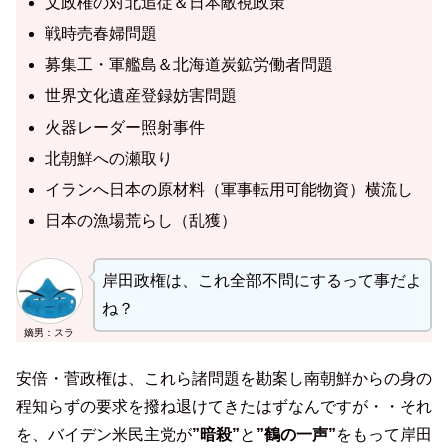
文政権の対北追従＆日本敵視政策
戦時売春婦問題
募集工・軍艦島＆北海道炭鉱労働者問題
世界文化遺産登録妨害問題
火器レーダー照射事件
北朝鮮への瀬取り
イランへ日本の原材料（軍事転用可能物資）横流し
日本の漁場荒らし（乱獲）
岸田政権は、これ全部不問にするって事だよ
ね？
嫡男：スラ
安倍・菅政権は、これら諸問題を勘案し南朝鮮からの身の
程知らずの要求を撥ね退けてきたはずなんですが・・それ
を、バイデン米民主党が
”暗殺”
と
”鶴の一声”
をもって岸田