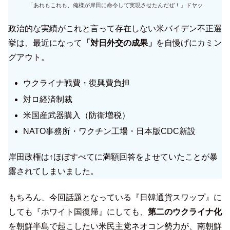
「あれもこれも、俺様が岸田に命令して実現させたんだぜ！」ドヤッ
政治的な実績がこれと言って存在しない米バイデン不正選
挙は、最近になって
「対日外交の成果」
を自慢げにカミン
グアウト。
ウクライナ戦費・復興費負担
対ロ経済制裁
米国産武器購入（防衛増税）
NATO事務所・ワクチン工場・日本版CDC新設
岸田政権は↑ほぼすべてに満額回答をよせていたことが暴
露されてしまいました。
もちろん、今回話題となっている『日韓通貨スワップ』に
しても『ホワイト国復帰』にしても、
第二のウクライナ化
を朝鮮半島で起こしたい米民主党ネオコン勢力が、南朝鮮