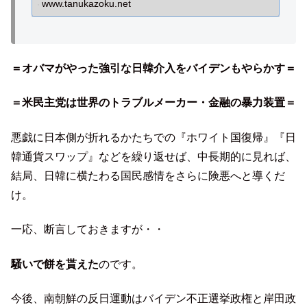
www.tanukazoku.net
お仕事です！
＝オバマがやった強引な日韓介入をバイデンもやらかす＝
＝米民主党は世界のトラブルメーカー・金融の暴力装置＝
悪戯に日本側が折れるかたちでの『ホワイト国復帰』『日
韓通貨スワップ』などを繰り返せば、中長期的に見れば、
結局、日韓に横たわる国民感情をさらに険悪へと導くだ
け。
一応、断言しておきますが・・
騒いで餅を貰えた
のです。
今後、南朝鮮の反日運動はバイデン不正選挙政権と岸田政