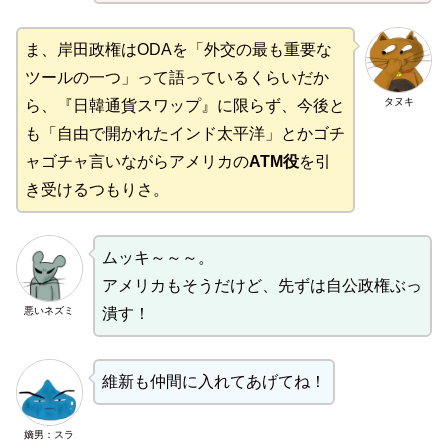
ま、岸田政権はODAを「外交の最も重要な
ツールの一つ」って語っているくらいだか
タヌキ
ら、『日韓通貨スワップ』に限らず、今後と
も「自由で開かれたインド太平洋」とかゴチ
ャゴチャ言いながらアメリカの
ATM役
を引
き受けるつもりさ。
ムッキ～～～。
アメリカもそうだけど、先ずは自公政権ぶっ
悪いネズミ
潰す！
維新も仲間に入れてあげてね！
嫡男：スラ