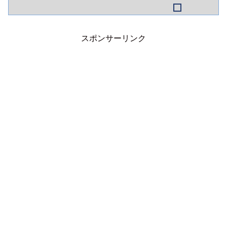
かつてのニクソン語録は、イスラエルロ
ビーの巨大さを証明しています。
スポンサーリンク