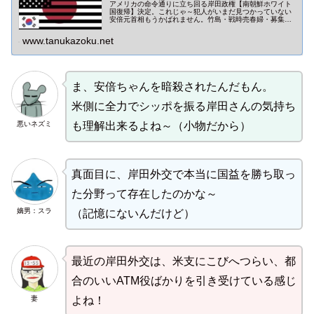
アメリカの命令通りに立ち回る岸田政権【南朝鮮ホワイト
国復帰】決定。これじゃ～犯人がいまだ見つかっていない
安倍元首相もうかばれません。竹島・戦時売春婦・募集
工・火器レーダー照射・瀬取り・漁場荒らし（乱獲）・何
一つ解決していませんね。
www.tanukazoku.net
ま、安倍ちゃんを暗殺されたんだもん。
米側に全力でシッポを振る岸田さんの気持ち
悪いネズミ
も理解出来るよね～（小物だから）
真面目に、岸田外交で本当に国益を勝ち取っ
た分野って存在したのかな～
嫡男：スラ
（記憶にないんだけど）
最近の岸田外交は、米支にこびへつらい、都
合のいいATM役ばかりを引き受けている感じ
妻
よね！