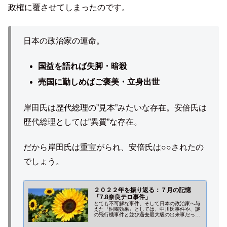
政権に覆させてしまったのです。
日本の政治家の運命。
国益を語れば失脚・暗殺
売国に勤しめばご褒美・立身出世
岸田氏は歴代総理の”見本”みたいな存在。安倍氏は
歴代総理としては”異質”な存在。
だから岸田氏は重宝がられ、安倍氏は○○されたの
でしょう。
２０２２年を振り返る：７月の記憶
「7.8奈良テロ事件」
とても不可解な事件。そして日本の政治家へ与
えた『恫喝効果』としては、中川氏事件や、謎
の飛行機事件と並び過去最大級の出来事だった
に違いありません。相手は世界中に戦争さえ配
達する勢力。政治家を守ってやるのは国民側の