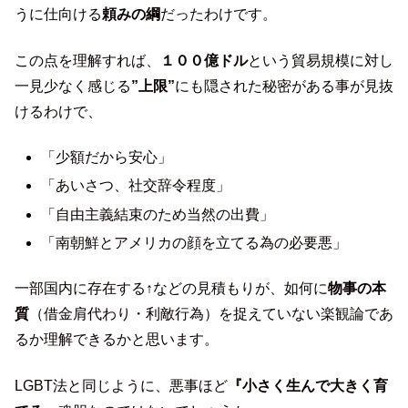
うに仕向ける
頼みの綱
だったわけです。
この点を理解すれば、
１００億ドル
という貿易規模に対し
一見少なく感じる
”上限”
にも隠された秘密がある事が見抜
けるわけで、
「少額だから安心」
「あいさつ、社交辞令程度」
「自由主義結束のため当然の出費」
「南朝鮮とアメリカの顔を立てる為の必要悪」
一部国内に存在する↑などの見積もりが、如何に
物事の本
質
（借金肩代わり・利敵行為）を捉えていない楽観論であ
るか理解できるかと思います。
LGBT法と同じように、悪事ほど
『小さく生んで大きく育