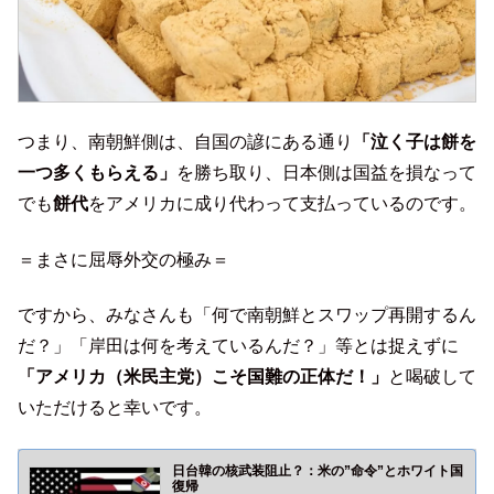
つまり、南朝鮮側は、自国の諺にある通り
「泣く子は餅を
一つ多くもらえる」
を勝ち取り、日本側は国益を損なって
でも
餅代
をアメリカに成り代わって支払っているのです。
＝まさに屈辱外交の極み＝
ですから、みなさんも「何で南朝鮮とスワップ再開するん
だ？」「岸田は何を考えているんだ？」等とは捉えずに
「アメリカ（米民主党）こそ国難の正体だ！」
と喝破して
いただけると幸いです。
日台韓の核武装阻止？：米の”命令”とホワイト国
復帰