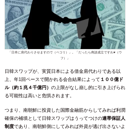
「日本に肩代わりさせますので（ペコリ）」。「だったら商談成立ですわ♥（ウ
フ）」
日韓スワップが、実質日本による借金肩代わりである以
上、年1回ペースで開かれる会合結果によって
１００億ド
ル（約１兆４千億円）
の上限がなし崩し的に引き上げられ
る可能性は高いと危惧されます。
つまり、南朝鮮に投資した国際金融筋からしてみれば利潤
確保の補填として日韓スワップはうってつけの
連帯保証人
制度
であり、南朝鮮側にしてみれば外資が逃げ出さないよ