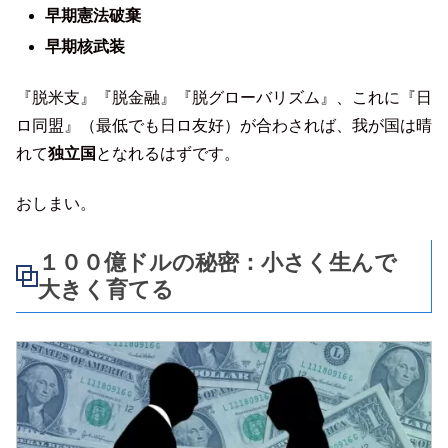
早期憲法破棄
早期核武装
『脱米支』『脱金融』『脱グローバリズム』、これに『日
ロ同盟』（最低でも日ロ友好）が合わされば、我が国は晴
れて
独立国
となれるはずです。
おしまい。
１００億ドル
の秘密：小さく生んで
大きく育てる