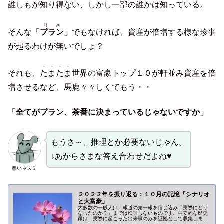
誰しもが知り得ない、しかし一部の誰かは知っている。
計画
そんな
「
プラン
」
でもなければ、資産が倍増する様な珍事
が起るわけが無いでしょ？
・・・・
それも、
たまたま
世界の富豪トップ１０が軒並み資産を倍
増させるなど、馬鹿々々しくてもう・・
「全てがプラン、茶番に決まっているじゃないですか」
もうさ～、推理とか必要ないじゃん。
↓あからさまな答え合わせだよね♥
悪いネズミ
２０２２年を振り返る：１０月の記憶「シナリオ
と大富豪」
大多数の一般人は、報道の第一報を信じ込み「実際にどう
なったのか？」までは検証しないものです。中立的な歴史
家は、実際に起こった出来事のみを証拠として収集しま