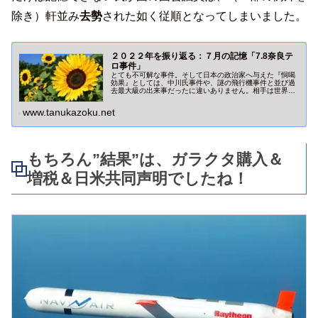
除き）軒並み
去勢
された如く従順となってしまいました。
２０２２年を振り返る：７月の記憶「7.8奈良テ
ロ事件」
とても不可解な事件。そして日本の政治家へ与えた『恫喝
効果』としては、中川氏事件や、謎の飛行機事件と並び過
去最大級の出来事だったに違いありません。相手は世界中
に戦争さえ配達する勢力。政治家を守ってやるのは国民側
のお仕事です！
www.tanukazoku.net
もちろん”結果”は、ガラクタ購入＆
増税＆日米共同声明でしたね！