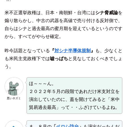
米不正選挙政権は、日本・南朝鮮・台湾には
シナ脅威論
を
煽り散らかし、中古の武器を高値で売り付ける反対側で、
自らはシナと過去最高の蜜月期を迎えているというのです
から、すべてがやらせ確定。
昨今話題となっている
『
対シナ半導体規制
』
も、少なくと
も米民主党政権下では
嘘っぱち
と見なしておくべきでしょ
う。
ほ～～～ん。
２０２２年５月の段階であれだけ米支対立を
悪いネズミ
演出していたのに、蓋を開けてみると「米中
貿易過去最高」って・・ふざけているよね。
ま、８月の
「
ペロシ訪台
」
も演出だったんだ