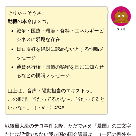
そりゃ～そうさ。
動機
の本命は３つ。
タヌキ
戦争・医療・環境・食料・エネルギービ
ジネスに邪魔な存在
日ロ友好を絶対に認めないとする恫喝メ
ッセージ
通貨発行権・国債の秘密を国民に知らせ
るなとの恫喝メッセージ
山上は、音声・陽動担当のエキストラ。
この推理、当たってるかな～、当たってると
いいな～。（・∀・）ﾆﾔﾆﾔ
戦後最大級のテロ事件以降、ただでさえ『愛国』の二文字
だけは記憶できない我が国の国会議員は、（一部の例外を