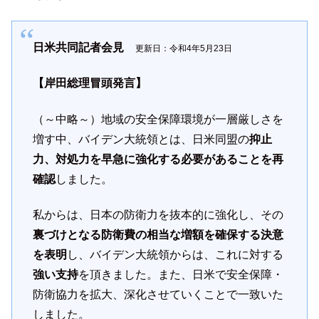
日米共同記者会見
更新日：令和4年5月23日
【岸田総理冒頭発言】
（～中略～）地域の安全保障環境が一層厳しさを
増す中、バイデン大統領とは、日米同盟の
抑止
力、対処力を早急に強化する必要があることを再
確認
しました。
私からは、日本の防衛力を抜本的に強化し、その
裏づけとなる防衛費の相当な増額を確保する決意
を表明
し、バイデン大統領からは、これに対する
強い支持
を頂きました。また、日米で安全保障・
防衛協力を拡大、深化させていくことで一致いた
しました。