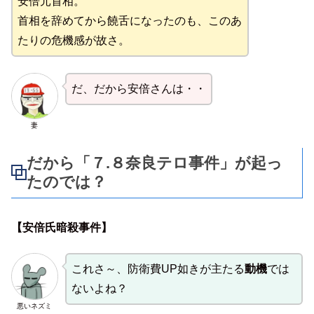
安倍元首相。
首相を辞めてから饒舌になったのも、このあ
たりの危機感が故さ。
だ、だから安倍さんは・・
妻
だから「７.８奈良テロ事件」が起っ
たのでは？
【安倍氏暗殺事件】
これさ～、防衛費UP如きが主たる
動機
では
ないよね？
悪いネズミ