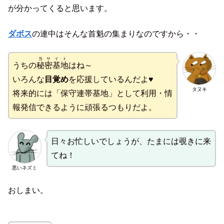
が分かってくると思います。
ダボス
の連中はそんな首魁の集まりなのですから・・
当サイト
うちの
秘密基地
はね～
いろんな
目覚め
を応援しているんだよ♥
タヌキ
将来的には「保守連帯基地」として利用・情
報発信できるように頑張るつもりだよ。
日々お忙しいでしょうが、たまには覗きに来
てね！
悪いネズミ
おしまい。