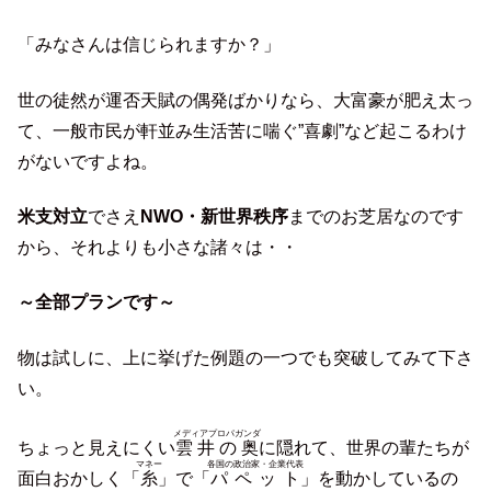
「みなさんは信じられますか？」
世の徒然が運否天賦の偶発ばかりなら、大富豪が肥え太っ
て、一般市民が軒並み生活苦に喘ぐ”喜劇”など起こるわけ
がないですよね。
米支対立
でさえ
NWO・新世界秩序
までのお芝居なのです
から、それよりも小さな諸々は・・
～全部プランです～
物は試しに、上に挙げた例題の一つでも突破してみて下さ
い。
メディアプロパガンダ
ちょっと見えにくい
雲井の奥
に隠れて、世界の輩たちが
マネー
各国の政治家・企業代表
面白おかしく「
糸
」で「
パペット
」を動かしているの