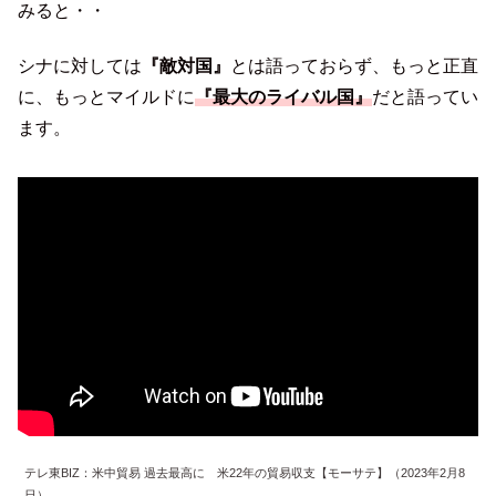
みると・・
シナに対しては
『敵対国』
とは語っておらず、もっと正直
に、もっとマイルドに
『最大のライバル国』
だと語ってい
ます。
テレ東BIZ：米中貿易 過去最高に 米22年の貿易収支【モーサテ】（2023年2月8
日）