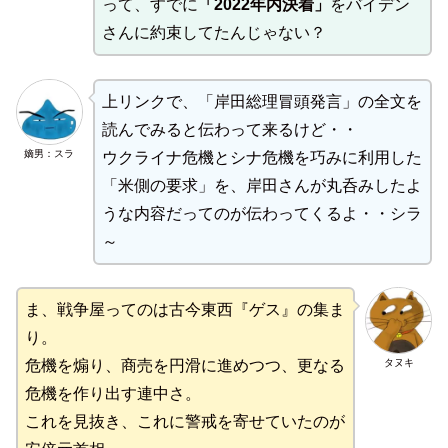
って、すでに
「2022年内決着」
をバイデン
さんに約束してたんじゃない？
上リンクで、「岸田総理冒頭発言」の全文を
読んでみると伝わって来るけど・・
嫡男：スラ
ウクライナ危機とシナ危機を巧みに利用した
「米側の要求」を、岸田さんが丸呑みしたよ
うな内容だってのが伝わってくるよ・・シラ
～
ま、戦争屋ってのは古今東西『ゲス』の集ま
り。
タヌキ
危機を煽り、商売を円滑に進めつつ、更なる
危機を作り出す連中さ。
これを見抜き、これに警戒を寄せていたのが