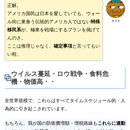
正解。
アメリカ国民は日本を愛していても、ウォー
タヌキ
ル街に巣食う伝統的アメリカ人ではない
特殊
移民系
が、極東を戦場にするプランを掲げて
んのさ。
ここは推理じゃなく、
確定事項
と言ってもい
い程。
ウイルス蔓延・ロウ戦争・食料危
機・物価高・・
全世界規模で、これらはすべてタイムスケジュール的・人
為的に引き起こされています。
もちろん、我が国の防衛費増額・増税路線も
これらに連動