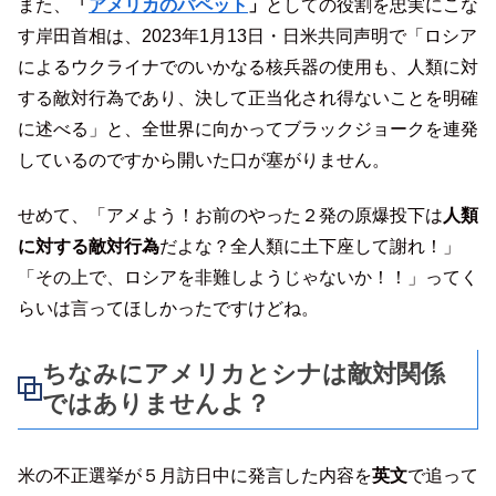
また、
「
アメリカのパペット
」
としての役割を忠実にこな
す岸田首相は、2023年1月13日・日米共同声明で「ロシア
によるウクライナでのいかなる核兵器の使用も、人類に対
する敵対行為であり、決して正当化され得ないことを明確
に述べる」と、全世界に向かってブラックジョークを連発
しているのですから開いた口が塞がりません。
せめて、「アメよう！お前のやった２発の原爆投下は
人類
に対する敵対行為
だよな？全人類に土下座して謝れ！」
「その上で、ロシアを非難しようじゃないか！！」ってく
らいは言ってほしかったですけどね。
ちなみにアメリカとシナは敵対関係
ではありませんよ？
米の不正選挙が５月訪日中に発言した内容を
英文
で追って