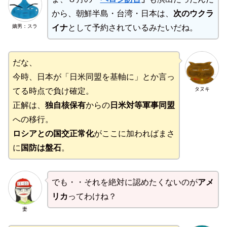
から、朝鮮半島・台湾・日本は、
次のウクラ
嫡男：スラ
イナ
として予約されているみたいだね。
だな、
今時、日本が「日米同盟を基軸に」とか言っ
タヌキ
てる時点で負け確定。
正解は、
独自核保有
からの
日米対等軍事同盟
への移行。
ロシアとの国交正常化
がここに加わればまさ
に
国防は盤石
。
でも・・それを絶対に認めたくないのが
アメ
リカ
ってわけね？
妻