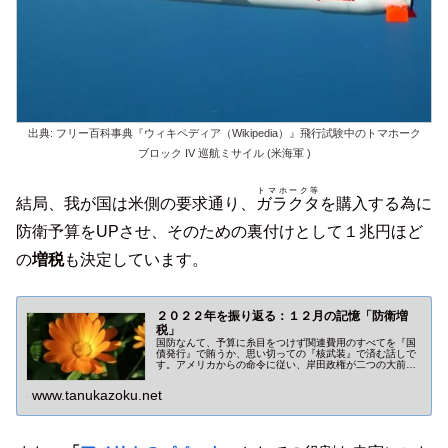
出典: フリー百科事典『ウィキペディア（Wikipedia）』飛行試験中のトマホーク
ブロック IV 巡航ミサイル (米海軍 )
トマホーク等
結局、我が国は米側の要求通り、
ガラクタ
を購入する為に
防衛予算をUPさせ、そのための裏付けとして１兆円ほど
の
増税
も決定しています。
２０２２年を振り返る：１２月の記憶「防衛増
税」
国防なんて、予算に糸目をつけず関連費用のすべてを『国
債発行』で賄うか、思い切っての『核武装』で済む話しで
す。アメリカからの命令に従い、岸田政権が二つの大前提
から逃げ続けるからこそ『防衛増税』などといった不埒な
話題が持ち上がってくるのです。
www.tanukazoku.net