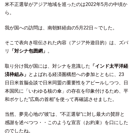
米不正選挙がアジア地域を巡ったのは2022年5月の中頃か
ら。
我が国への訪問は、南朝鮮経由の5月22日～でした。
そこで表向き喧伝された内容（アジア外遊目的）は、ズバ
リ
「対シナ包囲網」
。
取り分け我が国には、対シナを意識した
「インド太平洋経
済枠組み」
とよばれる経済圏構想への参加とともに、23
日日米首脳会談で日米同盟の重要性をアピールしつつ、日
本国民に「いわゆる核の傘」の存在を印象付けるため、平
和ボケした”広島の首相”を使って再確認させました。
当然、夢見心地の”彼”は、”不正選挙”に対し最大の賛辞と
感謝を述べつつ・・このような宣言（お約束）を口にした
のでしたね。