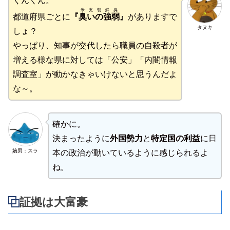
くんくん。
米支朝鮮臭
都道府県ごとに
『
臭いの強弱
』
がありますで
タヌキ
しょ？
やっぱり、知事が交代したら職員の自殺者が
増える様な県に対しては「公安」「内閣情報
調査室」が動かなきゃいけないと思うんだよ
な～。
確かに。
決まったように
外国勢力
と
特定国の利益
に日
嫡男：スラ
本の政治が動いているように感じられるよ
ね。
証拠は大富豪