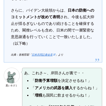
さらに、バイデン大統領からは、
日本の防衛への
コミットメントが改めて表明
され、今後も拡大抑
止が揺るぎないものであり続けることを確保する
ため、閣僚レベルも含め、日米の間で一層緊密な
意思疎通を行っていくことで一致いたしました。
（以下略）
出典：首相官邸「
日米共同記者会見
」より
あ、これさ～、岸田さんが裏で・・
「
防衛予算増額
を決定させるね！」
悪いネズミ
「
アメリカの武器を購入
するからね！」
「
増税
も国民に飲ませるからね！」