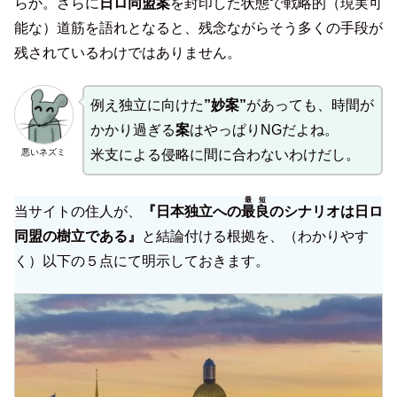
らか。さらに
日ロ同盟案
を封印した状態で戦略的（現実可
能な）道筋を語れとなると、残念ながらそう多くの手段が
残されているわけではありません。
例え独立に向けた
”妙案”
があっても、時間が
かかり過ぎる
案
はやっぱりNGだよね。
悪いネズミ
米支による侵略に間に合わないわけだし。
最短
当サイトの住人が、
『日本独立への
最良
のシナリオは日ロ
同盟の樹立である』
と結論付ける根拠を、（わかりやす
く）以下の５点にて明示しておきます。