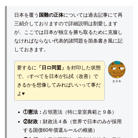
日本を覆う
国難の正体
については過去記事にて再
三紹介しておりますので詳細説明は割愛します
が、ここでは日本が独立を勝ち取るために克服し
なければならない代表的諸問題を箇条書き風に記
しておきます。
要するに
「日ロ同盟」
を封印した状態
で、↓すべてを日本が払拭（改善）で
タヌキ
きるかを想像してみればいいって事だ
よ♥
①憲法：
占領憲法（特に皇室典範と９条）
②財政：
財政法４条（世界で日本のみが採用
する国債60年償還ルールの根拠）