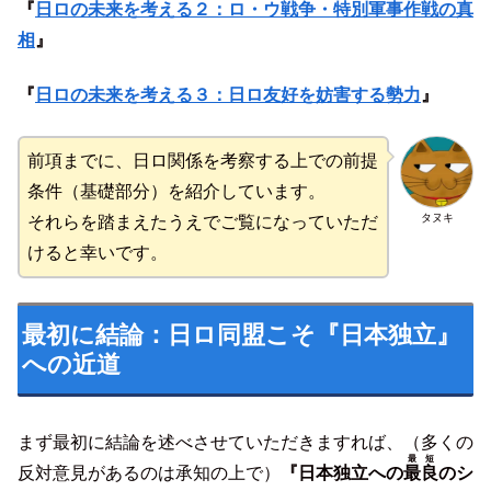
『
日ロの未来を考える２：ロ・ウ戦争・特別軍事作戦の真
相
』
『
日ロの未来を考える３：日ロ友好を妨害する勢力
』
前項までに、日ロ関係を考察する上での前提
条件（基礎部分）を紹介しています。
タヌキ
それらを踏まえたうえでご覧になっていただ
けると幸いです。
最初に結論：日ロ同盟こそ『日本独立』
への近道
まず最初に結論を述べさせていただきますれば、（多くの
最短
反対意見があるのは承知の上で）
『日本独立への
最良
のシ