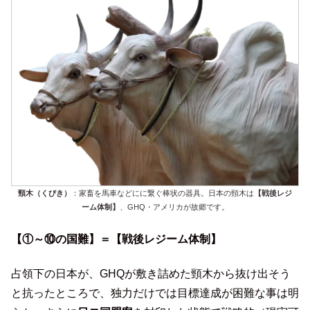
頸木（くびき）
：家畜を馬車などにに繋ぐ棒状の器具。日本の頸木は
【戦後レジ
ーム体制】
、GHQ・アメリカが故郷です。
【①～⑩の国難】＝【戦後レジーム体制】
占領下の日本が、GHQが敷き詰めた頸木から抜け出そう
と抗ったところで、独力だけでは目標達成が困難な事は明