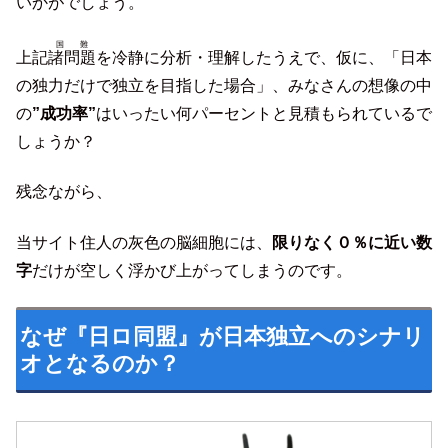
いかがでしょう。
国難
上記
諸問題
を冷静に分析・理解したうえで、仮に、「日本
の独力だけで独立を目指した場合」、みなさんの想像の中
の
”成功率”
はいったい何パーセントと見積もられているで
しょうか？
残念ながら、
当サイト住人の灰色の脳細胞には、
限りなく０％に近い数
字
だけが空しく浮かび上がってしまうのです。
なぜ『日ロ同盟』が日本独立へのシナリ
オとなるのか？