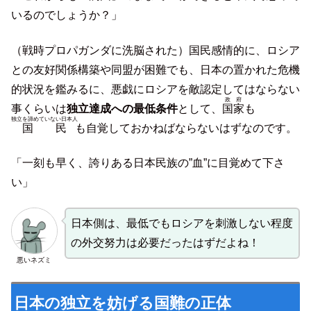
いるのでしょうか？」
（戦時プロパガンダに洗脳された）国民感情的に、ロシア
との友好関係構築や同盟が困難でも、日本の置かれた危機
的状況を鑑みるに、悪戯にロシアを敵認定してはならない
政府
事くらいは
独立達成への最低条件
として、
国家
も
独立を諦めていない日本人
国民
も自覚しておかねばならないはずなのです。
「一刻も早く、誇りある日本民族の”血”に目覚めて下さ
い」
日本側は、最低でもロシアを刺激しない程度
の外交努力は必要だったはずだよね！
悪いネズミ
日本の独立を妨げる国難の正体