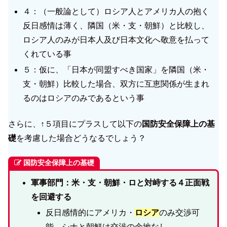
４：（一般論として）ロシア人とアメリカ人の抱く
反日感情は薄く、隣国（米・支・朝鮮）と比較し、
ロシア人のみが日本人及び日本文化へ敬意を払って
くれている事
５：仮に、「日本が同盟すべき国家」を隣国（米・
支・朝鮮）比較した場合、双方に互恵関係が生まれ
るのはロシアのみであるという事
さらに、↑５項目にプラスして以下の
国防安全保障上の基
礎
を考慮した場合どうなるでしょう？
国防安全保障上の基礎
軍事部門：米・支・朝鮮・ロと対峙する４正面戦
を回避する
反日感情的にアメリカ・
ロシア
のみ交渉可
能、シナと朝鮮は交渉の余地なし