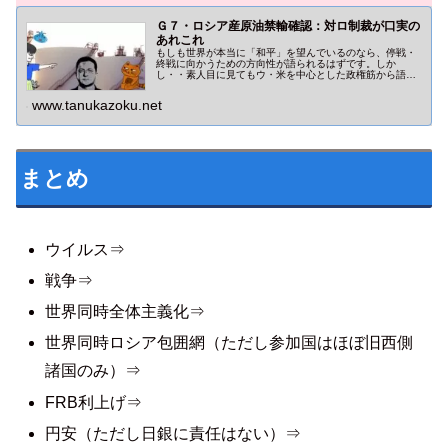
Ｇ７・ロシア産原油禁輸確認：対ロ制裁が口実の
あれこれ
もしも世界が本当に「和平」を望んでいるのなら、停戦・
終戦に向かうための方向性が語られるはずです。しか
し・・素人目に見てもウ・米を中心とした政権筋から語ら
れる発言は「紛争の長期化」を欲しているかのようです。
日本を含むG7も同じようですね。
www.tanukazoku.net
まとめ
ウイルス⇒
戦争⇒
世界同時全体主義化⇒
世界同時ロシア包囲網（ただし参加国はほぼ旧西側
諸国のみ）⇒
FRB利上げ⇒
円安（ただし日銀に責任はない）⇒