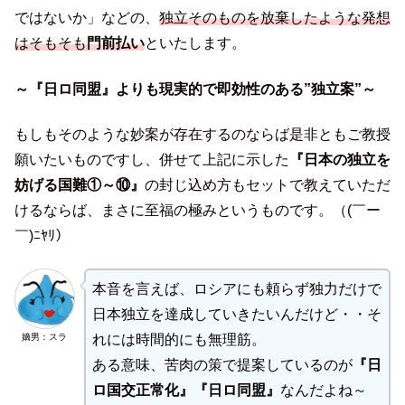
ではないか」などの、
独立そのものを放棄したような発想
はそもそも
門前払い
といたします。
～『日ロ同盟』よりも現実的で即効性のある”独立案”～
もしもそのような妙案が存在するのならば是非ともご教授
願いたいものですし、併せて上記に示した
『日本の独立を
妨げる国難①～⑩』
の封じ込め方もセットで教えていただ
けるならば、まさに至福の極みというものです。（(￣ー
￣)ﾆﾔﾘ）
本音を言えば、ロシアにも頼らず独力だけで
日本独立を達成していきたいんだけど・・そ
嫡男：スラ
れには時間的にも無理筋。
ある意味、苦肉の策で提案しているのが
『日
ロ国交正常化』『日ロ同盟』
なんだよね～