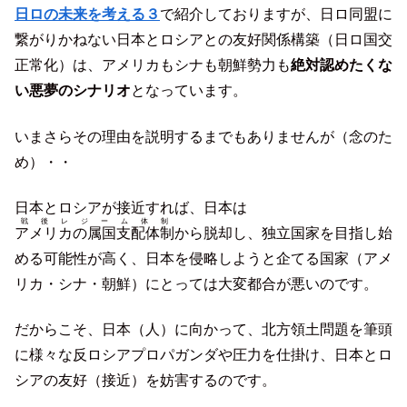
日ロの未来を考える３
で紹介しておりますが、日ロ同盟に
繋がりかねない日本とロシアとの友好関係構築（日ロ国交
正常化）は、アメリカもシナも朝鮮勢力も
絶対認めたくな
い悪夢のシナリオ
となっています。
いまさらその理由を説明するまでもありませんが（念のた
め）・・
日本とロシアが接近すれば、日本は
戦後レジーム体制
アメリカの属国支配体制
から脱却し、独立国家を目指し始
める可能性が高く、日本を侵略しようと企てる国家（アメ
リカ・シナ・朝鮮）にとっては大変都合が悪いのです。
だからこそ、日本（人）に向かって、北方領土問題を筆頭
に様々な反ロシアプロパガンダや圧力を仕掛け、日本とロ
シアの友好（接近）を妨害するのです。