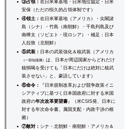
③占領：
在日米軍基地・日米地位協定・日米
安保（ただの恒久的占領体制です）
④領土：
在日米軍基地（アメリカ）・尖閣諸
島（シナ）・竹島（南朝鮮）・千島列島及び
南樺太（ソビエト・現ロシア）・補足：日本
人拉致（北朝鮮）
⑤武装：
日本の武装強化＆核武装（アメリカ
は、日本が周辺国家からどれだけ
（一部知識層）
核恫喝を受けても「日本にだけは絶対に核武
装させない」と、豪語しています）
⑥命令：
『日米規制改革および競争政策イニ
シアティブに基づく日本国政府に対する米国
政府の
年次改革要望書
』（米CSIS発、日本に
対する年次命令書。属国支配・内政干渉の根
拠）
⑦敵対：
シナ・北朝鮮・南朝鮮・アメリカ＆