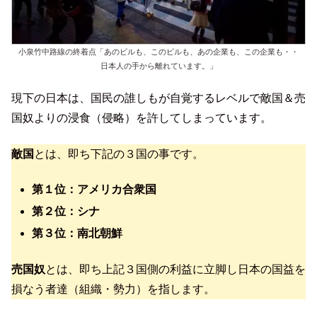
小泉竹中路線の終着点「あのビルも、このビルも、あの企業も、この企業も・・
日本人の手から離れています。」
現下の日本は、国民の誰しもが自覚するレベルで敵国＆売
国奴よりの浸食（侵略）を許してしまっています。
敵国
とは、即ち下記の３国の事です。
第１位：アメリカ合衆国
第２位：シナ
第３位：南北朝鮮
売国奴
とは、即ち上記３国側の利益に立脚し日本の国益を
損なう者達（組織・勢力）を指します。