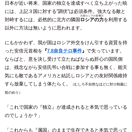
日本が近い将来、国家の独立を達成すべく立ち上がった暁
には、上記３国に対する”調伏”は必須条件。強大なる敵と
大国ロシアの影響力
対峙するには、必然的に北方の隣国
ロシアの力
を利用する
以外に方法は無いように思われます。
にもかかわず、我が国はロシア外交をけん引する資質を持
った安倍元首相を
『
7.8奈良テロ事件
』
で失っています。
ならばと、意を決し受けて立たねばならぬ肝心の国民側
は、残念ながら安倍氏弔い合戦に参加する事も無く、能天
気にも敵であるアメリカと結託しロシアとの友好関係維持
すら放棄してしまう体たらく。
（
むしろ
不自然
なほどに
対ロ制裁に
前のめり）
「これで国家の『独立』が達成されると本気で思っている
のでしょうか？」
「これからも『属国』のままで生存できると本気で思って