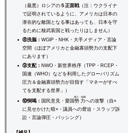
（最悪）ロシアの
５正面戦
（注：ウクライナ
で証明されているように、アメリカは日本の
潜在的な敵国となる事はあっても、日本を守
るために核武装国と戦ったりはしません）
⑧洗脳：
WGIP・NHK・大手メディア・言論
空間（ほぼアメリカと金融寡頭勢力の支配下
にあります）
⑨支配：
NWO・新世界秩序（TPP・RCEP・
国連（WHO）などを利用したグローバリズム
圧力＆金融寡頭勢力が目指す「マネーがすべ
てを支配する世界」）
個人・組織
⑩恫喝：
国民意見・愛国
勢力
への攻撃（自×
に見せかけた暗×・議員への脅迫・スラップ訴
訟・言論弾圧・バッシング）
【補足】