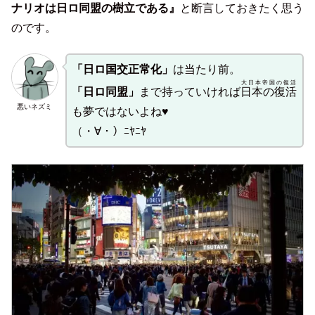
ナリオは日ロ同盟の樹立である』
と断言しておきたく思う
のです。
「日ロ国交正常化」
は当たり前。
大日本帝国の復活
「日ロ同盟」
まで持っていければ
日本の復活
悪いネズミ
も夢ではないよね♥
（・∀・）ﾆﾔﾆﾔ