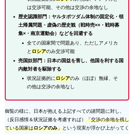
は交渉可能、その他は交渉の余地なし
歴史認識部門：ヤルタポツダム体制の固定化・領
土帰属問題・虚偽の歴史観（戦時売××・戦時募
集×・南京運動会）などを回避する
全ての国家間で問題あり、ただしアメリカ
と
ロシア
のみ交渉可能
売国奴部門：日本の国益を害し、他国を利する国
内敵対者を駆除する
状況証拠的に
ロシア
のみ（ほぼ）無縁、そ
の他は交渉の余地なし
御覧の様に、日本が抱える上記すべての諸問題に対し、
（反日感情＆状況証拠を考慮すれば）
「交渉の余地を残し
ている国家は
ロシアのみ
」
という現実が浮かび上がってく