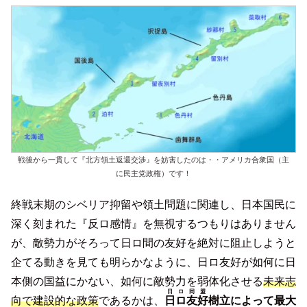
戦後から一貫して『北方領土返還交渉』を妨害したのは・・アメリカ合衆国（主
に民主党政権）です！
終戦末期のシベリア抑留や領土問題に関連し、日本国民に
深く刻まれた『反ロ感情』を無視するつもりはありません
が、敵勢力がそろって日ロ間の友好を絶対に阻止しようと
企てる動きを見ても明らかなように、日ロ友好が如何に日
本側の国益にかない、如何に敵勢力を弱体化させる
未来志
日ロ同盟
向で建設的な政策
であるかは、
日ロ友好
樹立によって最大