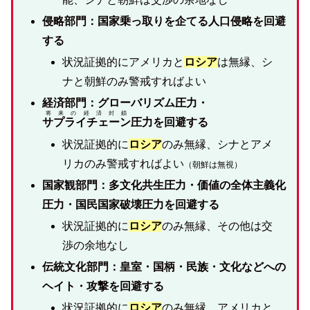
侵略部門：国家乗っ取りを企てる人口侵略を回避
する
状況証拠的にアメリカと
ロシア
は無縁、シ
ナと朝鮮のみ警戒すればよい
経済部門：グローバリズム圧力・
将来の経済封鎖
サプライチェーン
圧力を回避する
状況証拠的に
ロシア
のみ無縁、シナとアメ
リカのみ警戒すればよい
（朝鮮は無視）
国家観部門：多文化共生圧力・価値の全体主義化
圧力・国民国家破壊圧力を回避する
状況証拠的に
ロシア
のみ無縁、その他は交
渉の余地なし
伝統文化部門：皇室・国柄・民族・文化などへの
ヘイト・攻撃を回避する
状況証拠的に
ロシア
のみ無縁、アメリカと