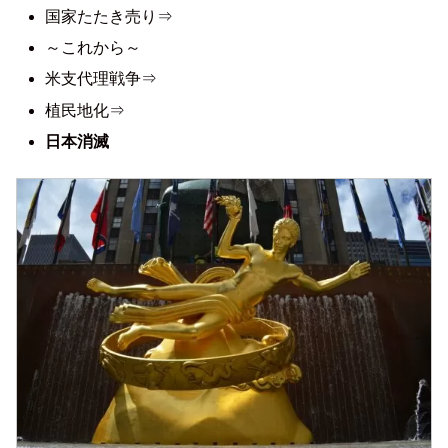
国家たたき売り⇒
～これから～
米支代理戦争⇒
植民地化⇒
日本消滅