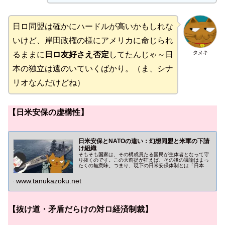
日ロ同盟は確かにハードルが高いかもしれな
いけど、岸田政権の様にアメリカに命じられ
タヌキ
るままに
日ロ友好さえ否定
してたんじゃ～日
本の独立は遠のいていくばかり。（ま、シナ
リオなんだけどね）
【日米安保の虚構性】
日米安保とNATOの違い：幻想同盟と米軍の下請
け組織
そもそも国家は、その構成員たる国民が主体者となって守
り抜くのです。この大前提が狂えば、その後の議論はまっ
たくの無意味。つまり、現下の日米安保体制とは「日本を
占領体制に縛り付ける為の口実」なのです。あのNATOと
て盤石ではありません。
www.tanukazoku.net
【抜け道・矛盾だらけの対ロ経済制裁】