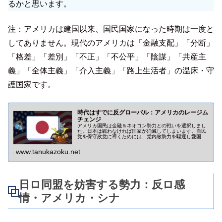
るかと思います。
注：アメリカは建国以来、国民国家になった時期は一度と
してありません。現代のアメリカは「金融支配」「分断」
「格差」「差別」「不正」「不公平」「陰謀」「共産主
義」「全体主義」「介入主義」「路上生活者」の温床・守
護国家です。
時代はすでに反グローバル：アメリカのレージム
チェンジ
アメリカ国民は金融＆ネオコン勢力との戦いを選択しまし
た。日本は戦わなければ国家が消滅してしまいます。自民
党を保守政党に導くためには、党内敵勢力を駆逐し愛国議
員をネガティブキャンペーンや暗殺などから守っていかね
ばなりません。
www.tanukazoku.net
日ロ同盟を妨害する勢力：反ロ感
情・アメリカ・シナ