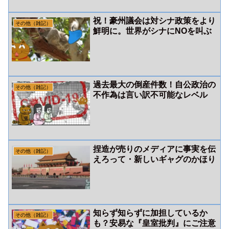
祝！豪州議会は対シナ政策をより
その他（雑記）
鮮明に。世界がシナにNOを叫ぶ
過去最大の倒産件数！自公政治の
その他（雑記）
不作為は言い訳不可能なレベル
捏造が売りのメディアに事実を伝
その他（雑記）
えろって・新しいギャグのかほり
知らず知らずに加担しているか
その他（雑記）
も？安易な『皇室批判』にご注意