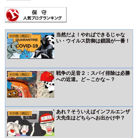
当然だよ！やればできるじゃな
その他（雑記）
い・ウイルス防御は鎖国が一番！
戦争の足音２：スパイ排除は必勝
その他（雑記）
への近道。ど～こかな～？
あれ？そういえばインフルエンザ
その他（雑記）
大先生はどちらへお出かけ中？