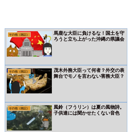
馬鹿な大臣に負けるな！国土を守
その他（雑記）
ろうと立ち上がった沖縄の県議会
茂木外務大臣って何者？外交の表
その他（雑記）
舞台でモノを言わない害務大臣？
風鈴（フうリン）は夏の風物詩。
その他（雑記）
子供達には聞かせたくない音色