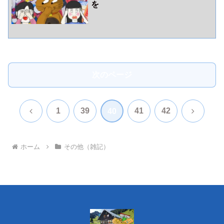
を
次のページ
前
次
1
39
41
42
40
へ
へ
ホーム
その他（雑記）