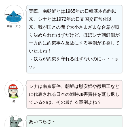
実際、南朝鮮とは1965年の日韓基本条約以
来、シナとは1972年の日支国交正常化以
嫡男：スラ
来、我が国との間で大小さまざまな合意が取
り決められたはずだけど、ほぼシナ朝鮮側が
一方的に約束事を反故にする事例が多発して
いたよね！
～奴らが約束を守れるはずないのに～・・
ボ
ソッ
シナは南京事件、朝鮮は慰安婦や徴用工など
に代表される日本の戦時加害責任を蒸し返し
妻
ているのは、その最たる事例よね？
あいつらさ～