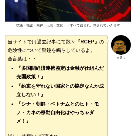
技術・機密・精神・伝統・文化・・すべて盗まれ、壊されていきます
当サイトでは過去記事にて散々
『RCEP』
の
危険性について警鐘を鳴らしているよ。
タヌキ
合言葉は・・
『多国間経済連携協定は金融が仕組んだ
売国政策！』
『約束を守れない国家との協定なんか成
立しない！』
『シナ・朝鮮・ベトナムとのヒト・モ
ノ・カネの移動自由化はやっちゃダ
メ！』