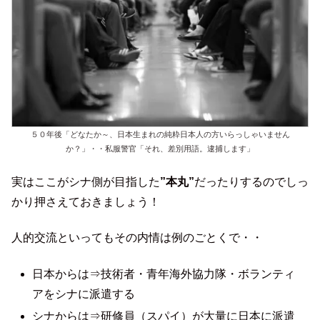
５０年後「どなたか～、日本生まれの純粋日本人の方いらっしゃいません
か？」・・私服警官「それ、差別用語。逮捕します」
実はここがシナ側が目指した
”本丸”
だったりするのでしっ
かり押さえておきましょう！
人的交流といってもその内情は例のごとくで・・
日本からは⇒技術者・青年海外協力隊・ボランティ
アをシナに派遣する
シナからは⇒研修員（スパイ）が大量に日本に派遣