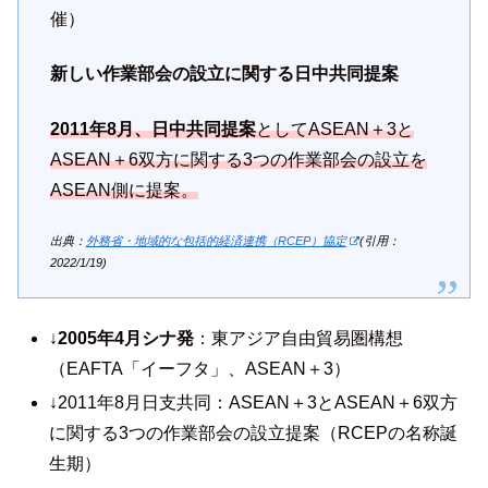
催）
新しい作業部会の設立に関する日中共同提案
2011年8月、日中共同提案
としてASEAN＋3と
ASEAN＋6双方に関する3つの作業部会の設立を
ASEAN側に提案。
出典：
外務省・地域的な包括的経済連携（RCEP）協定
(引用：
2022/1/19)
↓
2005年4月シナ発
：東アジア自由貿易圏構想
（EAFTA「イーフタ」、ASEAN＋3）
↓2011年8月日支共同：ASEAN＋3とASEAN＋6双方
に関する3つの作業部会の設立提案（RCEPの名称誕
生期）