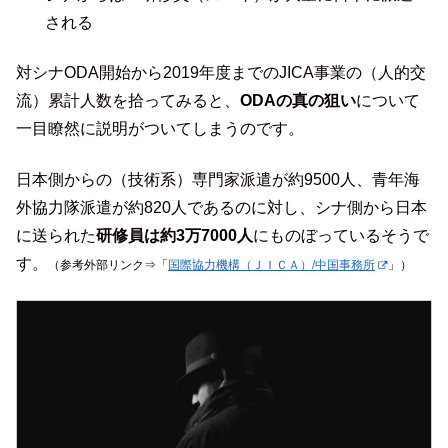
される
対シナODA開始から2019年度までのJICA事業の（人的交
流）累計人数を拾ってみると、
ODAの真の狙い
について
一目瞭然に説明がついてしまうのです。
日本側からの（技術系）専門家派遣が約9500人、青年海
外協力隊派遣が約820人であるのに対し、シナ側から日本
に送られた
研修員は約3万7000人
にものぼっているそうで
す。
（参考外部リンク⇒「
国際協力機構（ＪＩＣＡ）/中国事務所
」）