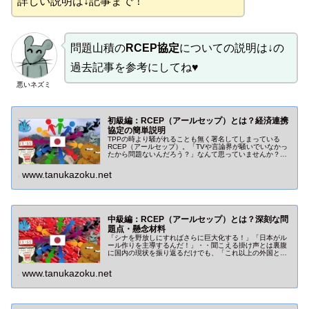
詳しい説明は↓記事まで！
問題山積の
RCEP協定
についての説明は↓の
過去記事を参考にしてね♥
悪いネズミ
初級編：RCEP（アールセップ）とは？経済連携
協定の簡単説明
TPPの時より騒がれることも無く署名してしまっている
RCEP（アールセップ）。「TVや言論界が騒いでいなかっ
たから問題ないんだろう？」なんて思っていませんか？経
済界は知りませんが国民側からは多くの問題点が指摘され
始めています。
www.tanukazoku.net
中級編：RCEP（アールセップ）とは？深刻な問
題点・懸念材料
「シナを野放しにすればさらに巨大化する！」「日本がル
ール作りを主導するんだ！」・・聞こえる掛け声とは裏腹
に国内の現状を振り返るだけでも、「これ以上の外国との
付き合いは勘弁してくれよ」って国民から聞こえてきそう
ですね。
www.tanukazoku.net