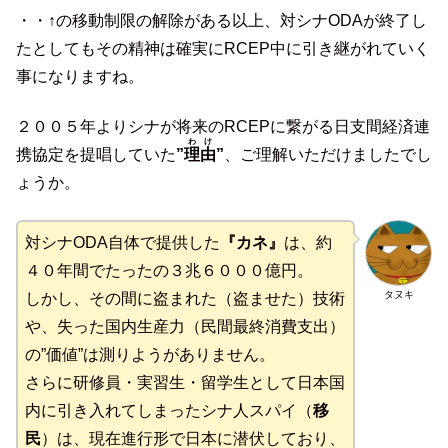
・・↑の移動制限の解除がある以上、対シナODAが終了し
たとしてもその精神は確実にRCEP中に引き継がれていく
事になりますね。
２００５年よりシナが将来のRCEPに繋がる日支間経済連
わけ
携協定を提唱していた
”
理由
”
、ご理解いただけましたでし
ょうか。
対シナODA自体で提供した
『カネ』
は、約
４０年間でたったの３兆６０００億円。
タヌキ
しかし、その間に盗まれた（盗ませた）技術
や、失った国内生産力（民間最終消費支出）
の”価値”は測りようがありません。
さらに研修員・実習生・留学生として日本国
内に引き入れてしまったシナ人スパイ（
移
民
）は、現在進行形で日本に潜伏しており、