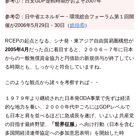
参考①：日支GDP逆転時期がおよそ2007年
参考②：日中省エネルギー・環境総合フォーラム第１回開
催が2006年5月29日・30日（
総括⑥
）
RCEPの起点となる、シナ発・東アジア自由貿易圏構想が
2005年4月
だった点に着目すると、２００６～７年に日本
からの一般無償資金協力と円借款の新規供与が終了してい
る時期とも、しっかりと符合していますね。
このような観点から諸々を考察すれば・・
１９７９年より継続された日本発ODA事業で先ずは経済
的な地力を養い、２０００年代中ごろにはGDPレベルで
も日本と肩を並べるほどに急成長を遂げ、いよいよ共産党
の目指す最終野望、
「世界征服」
へ向け行動（日本を含む
多国間経済連帯協定への参加意思表明）を開始した時