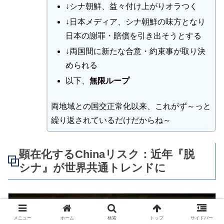
↓シナ朝鮮、益々付け上がりオラつく
↓日本メディア、シナ朝鮮の味方となり
日本の謝罪・賠償を引き出そうとする
↓両国間に新たな合意・約束事が取り決
められる
以下、
無限ループ
両地域との国交正常化以来、これがず～っと
繰り返されているだけだからね～
顕在化するChinaリスク：近年『脱
シナ』が世界共通トレンドに
メニュー
ホーム
検索
トップ
サイドバー