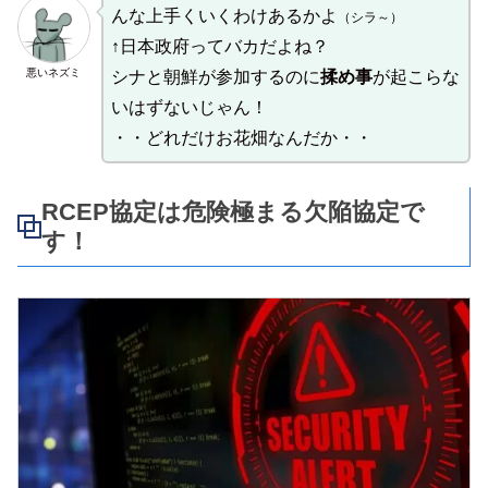
んな上手くいくわけあるかよ
（シラ～）
↑日本政府ってバカだよね？
悪いネズミ
シナと朝鮮が参加するのに
揉め事
が起こらな
いはずないじゃん！
・・どれだけお花畑なんだか・・
RCEP協定は危険極まる欠陥協定で
す！