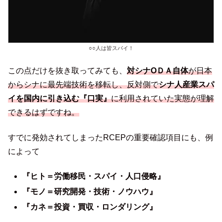
○○人は皆スパイ！
この点だけを抜き取ってみても、
対シナOＤＡ自体
が日本
からシナに最先端技術を移転し、反対側で
シナ人産業スパ
イを国内に引き込む『口実』
に利用されていた実態が理解
できるはずです
ね
。
すでに発効されてしまったRCEPの重要確認項目にも、例
によって
『ヒト＝労働移民・スパイ・人口侵略』
『モノ＝研究開発・技術・ノウハウ』
『カネ＝投資・買収・ロンダリング』