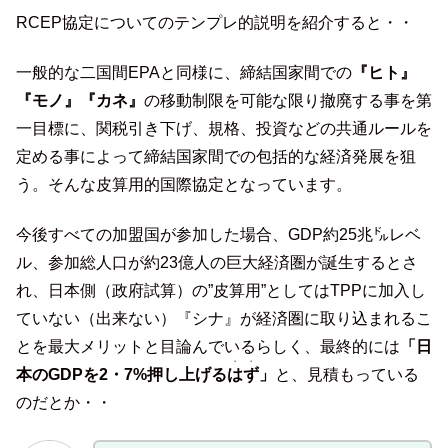
RCEP協定についてのテンプレ的説明を紹介すると・・
一般的な二国間EPAと同様に、締結国家間での
『ヒト』
『モノ』『カネ』
の移動制限を可能な限り撤廃する事を第
一目標に、関税引き下げ、規格、投資などの共通ルールを
定める事によって締結国家間での包括的な経済発展を狙
う。そんな皮算用的国際協定となっています。
今後すべての加盟国が参加した場合、GDP約25兆㌦レベ
ル、参加総人口が約23億人の巨大経済圏が誕生するとさ
れ、日本側（政府試算）の”皮算用”としてはTPPに加入し
ていない（出来ない）『シナ』が経済圏に取り込まれるこ
とを最大メリットと目論んでいるらしく、最終的には
「日
・・
本のGDPを2・7%押し上げる
はず
」
と、見積もっている
のだとか・・