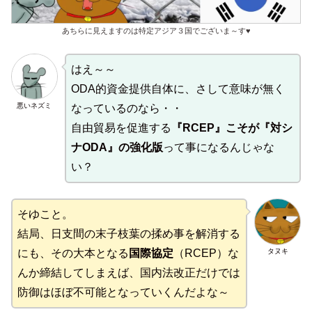
あちらに見えますのは特定アジア３国でございま～す♥
はえ～～
ODA的資金提供自体に、さして意味が無く
悪いネズミ
なっているのなら・・
自由貿易を促進する
『RCEP』こそが『対シ
ナODA』の強化版
って事になるんじゃな
い？
そゆこと。
結局、日支間の末子枝葉の揉め事を解消する
タヌキ
にも、その大本となる
国際協定
（RCEP）な
んか締結してしまえば、国内法改正だけでは
防御はほぼ不可能となっていくんだよな～