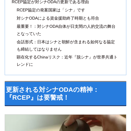
RCEP協定が対シナODAの更新である理由
RCEP協定の発案国家は「シナ」です
対シナODAによる資金援助終了時期とも符合
最重要！：対シナODA自体が日支間の人的交流の舞台
となっていた
会話形式：日本はシナと朝鮮が含まれる如何なる協定
も締結してはなりません
顕在化するChinaリスク：近年『脱シナ』が世界共通ト
レンドに
更新される対シナODAの精神：
『RCEP』は要警戒！