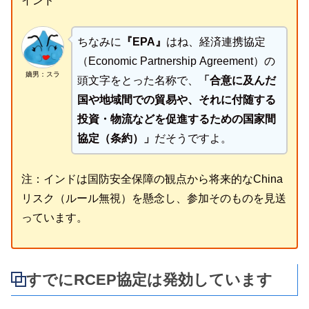
インド
ちなみに
『EPA』
はね、経済連携協定
（Economic Partnership Agreement）の
嫡男：スラ
頭文字をとった名称で、
「合意に及んだ
国や地域間での貿易や、それに付随する
投資・物流などを促進するための国家間
協定（条約）」
だそうですよ。
注：インドは国防安全保障の観点から将来的なChina
リスク（ルール無視）を懸念し、参加そのものを見送
っています。
すでにRCEP協定は発効しています