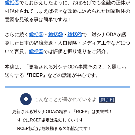
総括①
でもお伝えしたように、おぼろげでも金融の正体が
可視化されてしまえば様々な政策に込められた国家解体の
意図を見破る事は簡単ですね！
さらに続く
総括②
・
総括③
・
総括④
で、対シナODAが誘
発した日本の経済衰退・人口侵略・メディア工作などにつ
いて言及。
総括⑤
では評価と振り返りをご紹介。
本稿は、「更新される対シナODA事業その２」と題しお
送りする
『RCEP』
などの話題が中心です。
こんなことが書かれているよ
更新される対シナODAの精神：『RCEP』は要警戒！
すでにRCEP協定は発効しています
RCEP協定は危険極まる欠陥協定です！