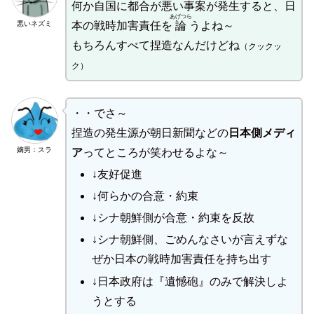
何か自国に都合が悪い事案が発生すると、日
あげつら
悪いネズミ
本の戦時加害責任を
論
うよね～
もちろんすべて捏造なんだけどね
（クックッ
ク）
・・でさ～
捏造の発生源が朝日新聞などの
日本側メディ
嫡男：スラ
ア
ってところが笑わせるよな～
↓友好促進
↓何らかの合意・約束
↓シナ朝鮮側が合意・約束を反故
↓シナ朝鮮側、ごめんなさいが言えずな
ぜか日本の戦時加害責任を持ち出す
↓日本政府は『遺憾砲』のみで解決しよ
うとする