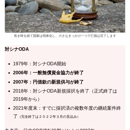
長き時を経て国家は弱体化し、小さなきっかけ一つで亡国は完了します
対シナODA
1979年：対シナODA開始
2006年：一般無償資金協力が終了
2007年：円借款の新規供与が終了
2018年：対シナODA新規採択を終了（正式終了は
2019年から）
2021年度末：すでに採択済の複数年度の継続案件終
了
（完全終了は２０２２年３月の見込み）