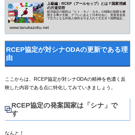
上級編：RCEP（アールセップ）とは？国家消滅
の片道切符
経済協定の根幹は『ヒト・モノ・カネ』の移動の制限を撤
廃する事が主眼。デフレにあえぐ日本社会に、実質賃金低
下圧力となる外国人移民を引き入れて大丈夫？国際協定に
潜む真の狙いと危険性を『ヒト』と『ルール変更』に的を
絞って解説。
www.tanukazoku.net
RCEP協定が対シナODAの更新である理
由
ここからは、RCEP協定が対シナODAの精神を色濃く反
映した内容である点に特化してみていきましょう。
RCEP協定の発案国家は「シナ」で
す
なんと！