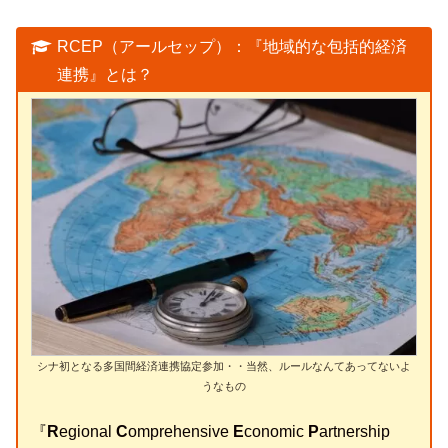
RCEP（アールセップ）：『地域的な包括的経済
連携』とは？
シナ初となる多国間経済連携協定参加・・当然、ルールなんてあってないよ
うなもの
『
R
egional
C
omprehensive
E
conomic
P
artnership